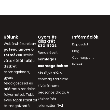
Rólunk
Gyors és
Infórmációk
diszkrét
Webáruházunkban
Kapcsolat
szállítás
potencianövelő
Blog
Rendeléseit
termékek
széles
Csomagpont
semleges
választékát találja,
Rólunk
csomagolásban
diszkrét
csomagolással,
készítjük elő, a
gyors
csomag tartalma
feldolgozással és
kívülről nem
átlátható rendelési
beazonosítható. A
folyamattal. Több
kézbesítés
éves tapasztalattal
jellemzően
1–2
és megbízható