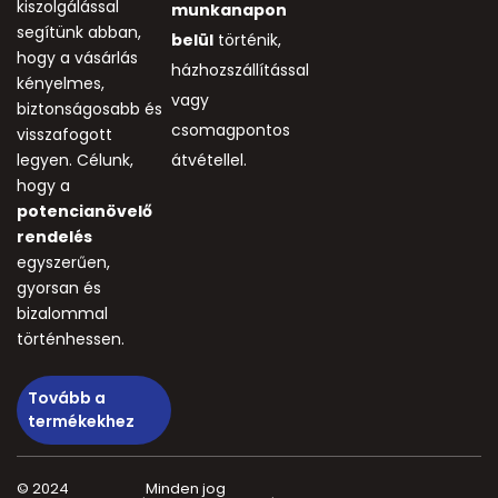
kiszolgálással
munkanapon
segítünk abban,
belül
történik,
hogy a vásárlás
házhozszállítással
kényelmes,
vagy
biztonságosabb és
csomagpontos
visszafogott
legyen. Célunk,
átvétellel.
hogy a
potencianövelő
rendelés
egyszerűen,
gyorsan és
bizalommal
történhessen.
Tovább a
termékekhez
© 2024
Minden jog