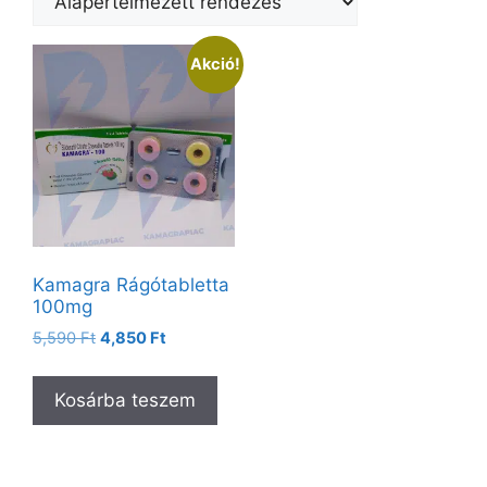
Akció!
Kamagra Rágótabletta
100mg
5,590
Ft
4,850
Ft
Kosárba teszem