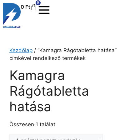
0
0
Ft
Kezdőlap
/ “Kamagra Rágótabletta hatása”
címkével rendelkező termékek
Kamagra
Rágótabletta
hatása
Összesen 1 találat