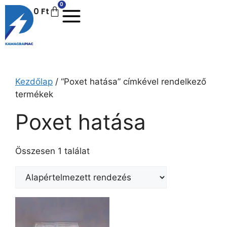
0
0
Ft
Kezdőlap
/ “Poxet hatása” címkével rendelkező
termékek
Poxet hatása
Összesen 1 találat