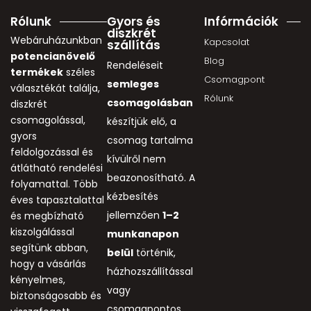
Rólunk
Gyors és
Infórmációk
diszkrét
Webáruházunkban
Kapcsolat
szállítás
potencianövelő
Blog
Rendeléseit
termékek
széles
Csomagpont
semleges
választékát találja,
Rólunk
csomagolásban
diszkrét
csomagolással,
készítjük elő, a
gyors
csomag tartalma
feldolgozással és
kívülről nem
átlátható rendelési
beazonosítható. A
folyamattal. Több
kézbesítés
éves tapasztalattal
jellemzően
1–2
és megbízható
kiszolgálással
munkanapon
segítünk abban,
belül
történik,
hogy a vásárlás
házhozszállítással
kényelmes,
vagy
biztonságosabb és
csomagpontos