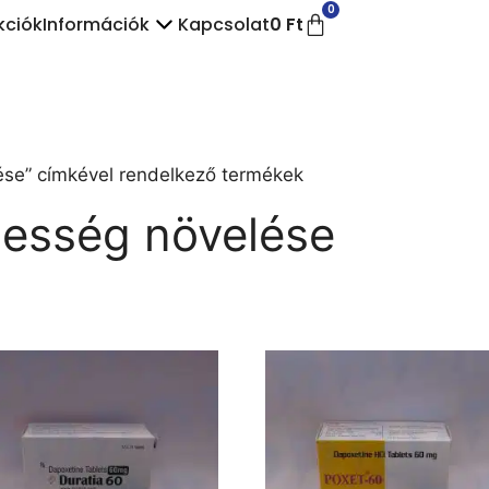
0
kciók
Információk
Kapcsolat
0
Ft
ése” címkével rendelkező termékek
pesség növelése