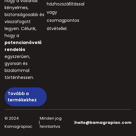
hogy a vásárlás
házhozszállítással
kényelmes,
vagy
biztonságosabb és
csomagpontos
visszafogott
legyen. Célunk,
átvétellel.
hogy a
potencianövelő
rendelés
egyszerűen,
gyorsan és
bizalommal
történhessen.
Tovább a
termékekhez
© 2024
Minden jog
|
|
hello@kamagrapiac.com
Kamagrapiac
fenntartva