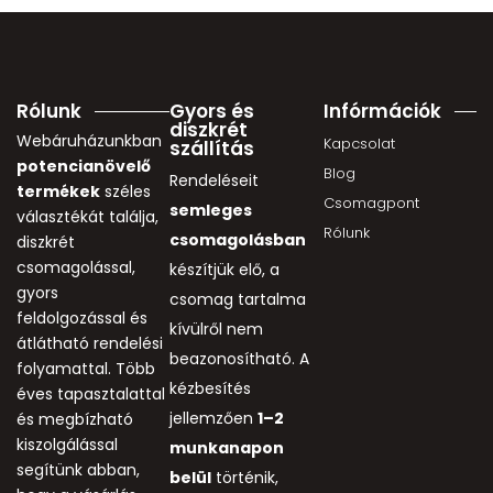
Rólunk
Gyors és
Infórmációk
diszkrét
Webáruházunkban
Kapcsolat
szállítás
potencianövelő
Blog
Rendeléseit
termékek
széles
Csomagpont
semleges
választékát találja,
Rólunk
csomagolásban
diszkrét
csomagolással,
készítjük elő, a
gyors
csomag tartalma
feldolgozással és
kívülről nem
átlátható rendelési
beazonosítható. A
folyamattal. Több
kézbesítés
éves tapasztalattal
jellemzően
1–2
és megbízható
kiszolgálással
munkanapon
segítünk abban,
belül
történik,