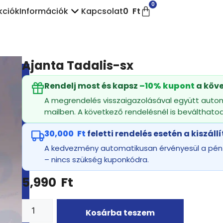
0
kciók
Információk
Kapcsolat
0
Ft
Ajanta Tadalis-sx
Rendelj most és kapsz
–10% kupont
a köve
A megrendelés visszaigazolásával együtt autom
mailben. A következő rendelésnél is beválthatod
30,000
Ft
feletti rendelés esetén a kiszáll
A kedvezmény automatikusan érvényesül a pénzt
– nincs szükség kuponkódra.
5,990
Ft
Kosárba teszem