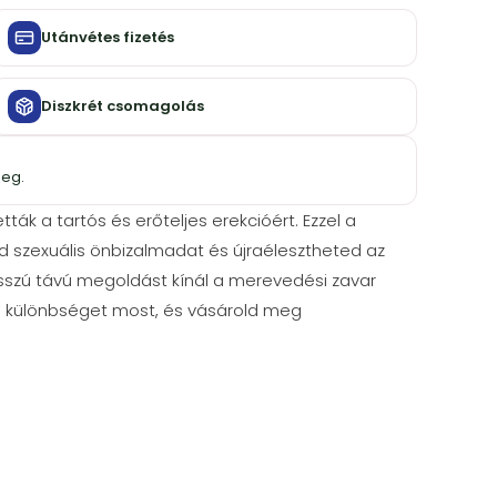
Utánvétes fizetés
Diszkrét csomagolás
meg.
ták a tartós és erőteljes erekcióért. Ezzel a
szexuális önbizalmadat és újraélesztheted az
osszú távú megoldást kínál a merevedési zavar
l a különbséget most, és vásárold meg