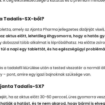
.
A cég elkötelezettsége a kutatás és a prémium minőség
ta Tadalis-SX-ből?
letta, amely az Ajanta Pharma jellegzetes dizájnját viseli
az aktus előtt, lehetőleg éhgyomorra, hogy a hatás gyo
dobozzal több alkalmat is kipróbálhatsz. Ha előtte zsíros é
 túl a napi egy tablettát, és ha egészségügyi problé
a tadalafil kiürülése után a tested visszatér a normál ál
ony – pont, amire egy igazi bajnoknak szüksége van.
janta Tadalis-SX?
ejét, ha az aktus előtt 30-60 perccel, üres gyomorra vesz
thatják a hatást, és te nem akarod, hogy bármi is elve