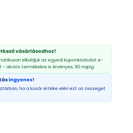
tkező vásárlásodhoz!
atikusan elküldjük az egyedi kuponkódodat e-
 – akciós termékekre is érvényes, 90 napig.
ítás
ingyenes!
árban, ha a kosár értéke eléri ezt az összeget