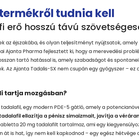
termékről tudnia kell
fi erő hosszú távú szövetséges
etek az éjszakába, és olyan teljesítményt nyújtsatok, amel
ai Ajanta Pharma fejlesztett ki, hogy a merevedési probl
osszan tartó hatással is, amely szabadságot és spontanei
ok. Az Ajanta Tadalis-SX nem csupán egy gyógyszer – ez a
 Mi tartja mozgásban?
 tadalafil, egy modern PDE-5 gátló, amely a potencianöv
tadalafil ellazítja a pénisz simaizmait, javítja a vérár
abletta 20 mg tadalafilt tartalmaz, ami egy kiegyensúl
n át is hat, így nem kell kapkodnod – egy egész hétvége a