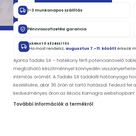
1–3 munkanapos szállítás
Pénzvisszafizetési garancia
VÁRHATÓ KÉZBESÍTÉS
Ha most rendelsz,
augusztus 7.–11. között
érkezik 
Ajanta Tadalis SX – hatékony férfi potencianövelő tablet
megbízható készítménnyel könnyedén visszanyerheted 
intimitás örömét. A Tadalis SX tadalafil hatóanyaga h
kezelésére, akár 36 órán át tartó hatással. Fedezd fe
kedvezményes áron az Akciós Kamagra webshopban!
További információk a termékről