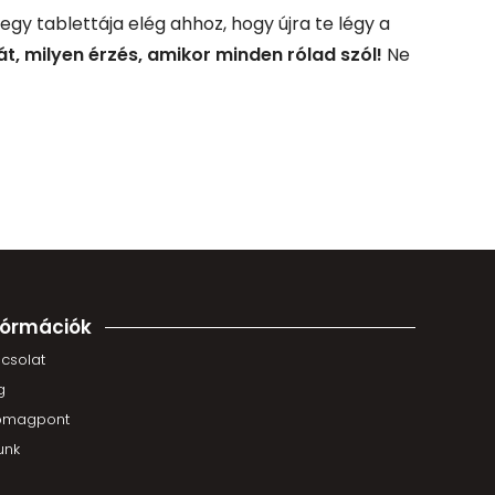
egy tablettája elég ahhoz, hogy újra te légy a
, milyen érzés, amikor minden rólad szól!
Ne
fórmációk
csolat
g
omagpont
unk