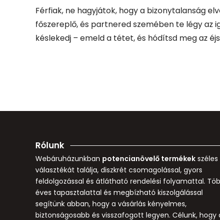
Férfiak, ne hagyjátok, hogy a bizonytalanság elv
főszereplő, és partnered szemében te légy az ig
késlekedj – emeld a tétet, és hódítsd meg az é
Rólunk
Webáruházunkban
potencianövelő termékek
széles
választékát találja, diszkrét csomagolással, gyors
feldolgozással és átlátható rendelési folyamattal. Tö
éves tapasztalattal és megbízható kiszolgálással
segítünk abban, hogy a vásárlás kényelmes,
biztonságosabb és visszafogott legyen. Célunk, hogy 