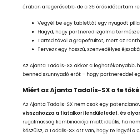
órában a legerősebb, de a 36 órás időtartam r
Vegyél be egy tablettát egy nyugodt pilla
Hagyd, hogy partnered izgalma természet
Tartsd távol a grapefruitot, mert az rontha
Tervezz egy hosszú, szenvedélyes éjszakát
Az Ajanta Tadalis-SX akkor a leghatékonyabb, ha 
benned szunnyadó erőt – hogy partnereddel eg
Miért az Ajanta Tadalis-SX a te tök
Az Ajanta Tadalis-SX nem csak egy potencianövel
visszahozza a fiatalkori lendületedet, és oly
rugalmasság kombinációja miatt ideális, ha ne
készülsz, a Tadalis-SX ott van, hogy te legyél a