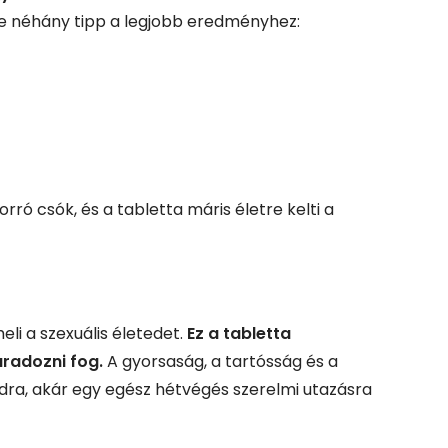
me néhány tipp a legjobb eredményhez:
rró csók, és a tabletta máris életre kelti a
li a szexuális életedet.
Ez a tabletta
áradozni fog.
A gyorsaság, a tartósság és a
dra, akár egy egész hétvégés szerelmi utazásra