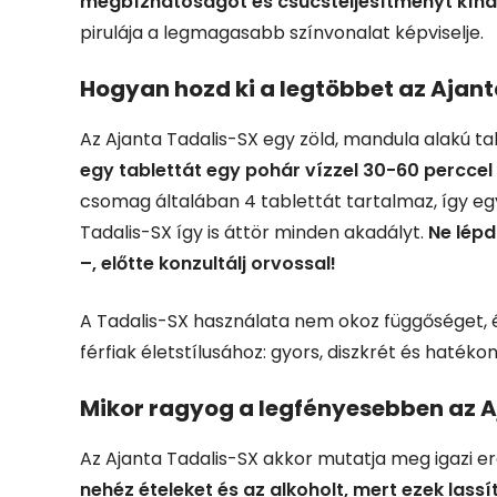
megbízhatóságot és csúcsteljesítményt kínál
pirulája a legmagasabb színvonalat képviselje.
Hogyan hozd ki a legtöbbet az Ajan
Az Ajanta Tadalis-SX egy zöld, mandula alakú tab
egy tablettát egy pohár vízzel 30-60 perccel 
csomag általában 4 tablettát tartalmaz, így egy 
Tadalis-SX így is áttör minden akadályt.
Ne lépd
–, előtte konzultálj orvossal!
A Tadalis-SX használata nem okoz függőséget, és 
férfiak életstílusához: gyors, diszkrét és haték
Mikor ragyog a legfényesebben az A
Az Ajanta Tadalis-SX akkor mutatja meg igazi er
nehéz ételeket és az alkoholt, mert ezek lassí