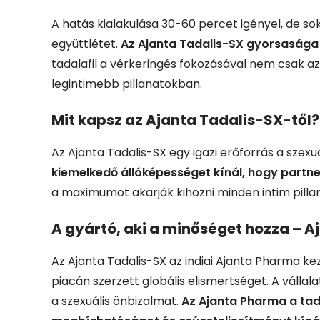
A hatás kialakulása 30-60 percet igényel, de so
együttlétet.
Az Ajanta Tadalis-SX gyorsasága é
tadalafil a vérkeringés fokozásával nem csak a
legintimebb pillanatokban.
Mit kapsz az Ajanta Tadalis-SX-től?
Az Ajanta Tadalis-SX egy igazi erőforrás a szexuá
kiemelkedő állóképességet kínál, hogy partne
a maximumot akarják kihozni minden intim pilla
A gyártó, aki a minőséget hozza – 
Az Ajanta Tadalis-SX az indiai Ajanta Pharma ke
piacán szerzett globális elismertséget. A vállal
a szexuális önbizalmat.
Az Ajanta Pharma a tada