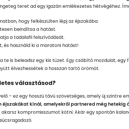
engeteg teret ad egy igazán emlékezetes hétvégéhez. Í
natban, hogy felkészülten lépj az éjszakába.
esen beindítsa a hatást.
tja a tadalafil felszívódását.
, és használd ki a maratoni hatást!
te is beleadsz egy kis tüzet. Egy csábító mozdulat, egy fo
yütt élvezhessétek a hosszan tartó örömöt.
életes választásod?
ő – ez egy hosszú távú szövetséges, amely új szintre eme
an éjszakákat kínál, amelyekről partnered még hetekig 
m akarsz kompromisszumot kötni. Akár egy spontán kalan
 csúcsragadozó.