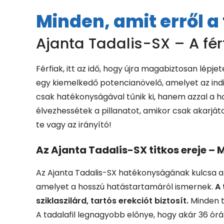
Minden, amit erről a
Ajanta Tadalis-SX – A fér
Férfiak, itt az idő, hogy újra magabiztosan lépj
egy kiemelkedő potencianövelő, amelyet az indi
csak hatékonyságával tűnik ki, hanem azzal a h
élvezhessétek a pillanatot, amikor csak akarját
te vagy az irányító!
Az Ajanta Tadalis-SX titkos ereje –
Az Ajanta Tadalis-SX hatékonyságának kulcsa a
amelyet a hosszú hatástartamáról ismernek.
A 
sziklaszilárd, tartós erekciót biztosít.
Minden t
A tadalafil legnagyobb előnye, hogy akár 36 órá