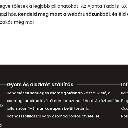
egye tőletek a legjobb pillanatokat! Az Ajanta Tadalis-SX 
azi hős.
Rendeld meg most a webáruházunkból, és éld át
jszakát még ma!
Gyors és diszkrét szállítás
In
Rendeléseit
semleges csomagolásban
készítjük elő, a
Kap
csomag tartalma kívülről nem beazonosítható. A kézbesítés
Blo
bb
jellemzően
1–2 munkanapon belül
történik,
Cs
házhozszállítással vagy csomagpontos átvétellel.
Ról
a