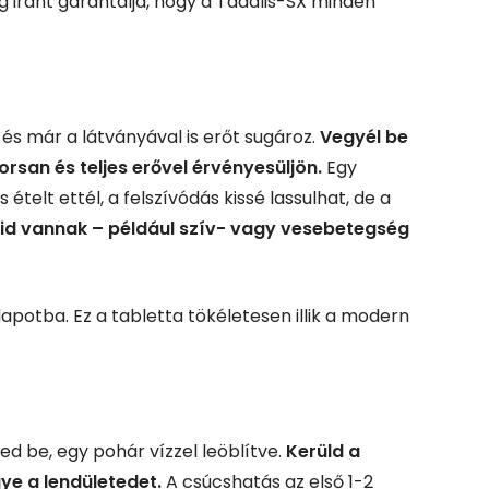
 iránt garantálja, hogy a Tadalis-SX minden
, és már a látványával is erőt sugároz.
Vegyél be
rsan és teljes erővel érvényesüljön.
Egy
telt ettél, a felszívódás kissé lassulhat, de a
máid vannak – például szív- vagy vesebetegség
lapotba. Ez a tabletta tökéletesen illik a modern
ed be, egy pohár vízzel leöblítve.
Kerüld a
gye a lendületedet.
A csúcshatás az első 1-2