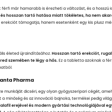
k férfi már hamarabb is érezheti a változást, és a hossz
s hosszan tartó hatása miatt tökéletes, ha nem akarod,
z erekciót támogatja, hanem esetenként egy kis plusz mé
lis életed újraindításához.
Hosszan tartó erekciót, ruga
red szemében te légy a hős.
Ez a tabletta azoknak a fér
natból.
Ajanta Pharma
ze munkáját dicséri, egy olyan gyógyszeripari cégét, ame
at a minőség és az innováció bajnoka, termékei pedig világs
lafil erejével és modern gyártási technológiájával egy