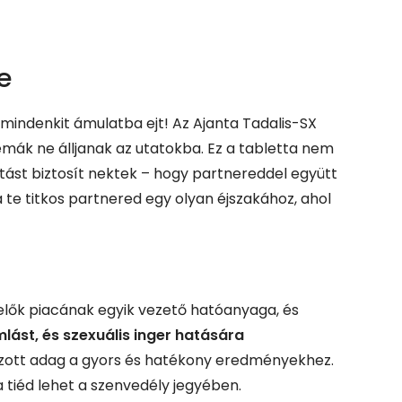
e
y mindenkit ámulatba ejt! Az Ajanta Tadalis-SX
émák ne álljanak az utatokba. Ez a tabletta nem
tást biztosít nektek – hogy partnereddel együtt
 te titkos partnered egy olyan éjszakához, ahol
elők piacának egyik vezető hatóanyaga, és
amlást, és szexuális inger hatására
yozott adag a gyors és hatékony eredményekhez.
 tiéd lehet a szenvedély jegyében.