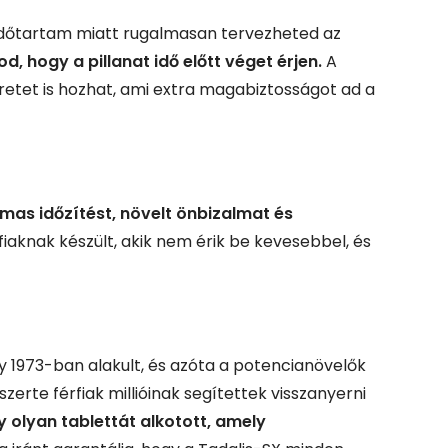
ú időtartam miatt rugalmasan tervezheted az
 hogy a pillanat idő előtt véget érjen.
A
retet is hozhat, ami extra magabiztosságot ad a
lmas időzítést, növelt önbizalmat és
fiaknak készült, akik nem érik be kevesebbel, és
ly 1973-ban alakult, és azóta a potencianövelők
zerte férfiak millióinak segítettek visszanyerni
 olyan tablettát alkotott, amely