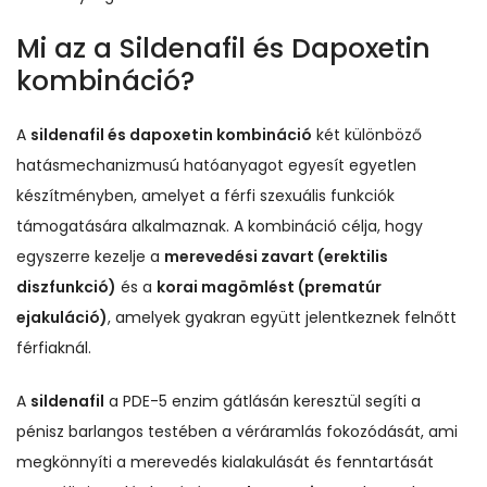
Mi az a Sildenafil és Dapoxetin
kombináció?
A
sildenafil és dapoxetin kombináció
két különböző
hatásmechanizmusú hatóanyagot egyesít egyetlen
készítményben, amelyet a férfi szexuális funkciók
támogatására alkalmaznak. A kombináció célja, hogy
egyszerre kezelje a
merevedési zavart (erektilis
diszfunkció)
és a
korai magömlést (prematúr
ejakuláció)
, amelyek gyakran együtt jelentkeznek felnőtt
férfiaknál.
A
sildenafil
a PDE-5 enzim gátlásán keresztül segíti a
pénisz barlangos testében a véráramlás fokozódását, ami
megkönnyíti a merevedés kialakulását és fenntartását