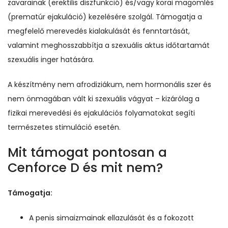
zavarainak (erektilis diszfunkció) és/vagy korai magömlés
(prematúr ejakuláció) kezelésére szolgál. Támogatja a
megfelelő merevedés kialakulását és fenntartását,
valamint meghosszabbítja a szexuális aktus időtartamát
szexuális inger hatására.
A készítmény nem afrodiziákum, nem hormonális szer és
nem önmagában vált ki szexuális vágyat – kizárólag a
fizikai merevedési és ejakulációs folyamatokat segíti
természetes stimuláció esetén.
Mit támogat pontosan a
Cenforce D és mit nem?
Támogatja:
A penis simaizmainak ellazulását és a fokozott