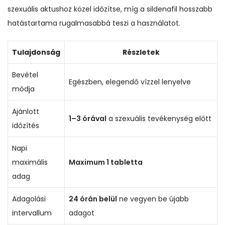
szexuális aktushoz közel időzítse, míg a sildenafil hosszabb
hatástartama rugalmasabbá teszi a használatot.
Tulajdonság
Részletek
Bevétel
Egészben, elegendő vízzel lenyelve
módja
Ajánlott
1–3 órával
a szexuális tevékenység előtt
időzítés
Napi
maximális
Maximum 1 tabletta
adag
Adagolási
24 órán belül
ne vegyen be újabb
intervallum
adagot