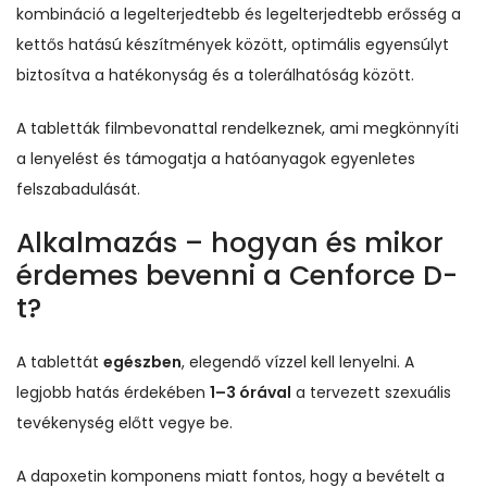
kombináció a legelterjedtebb és legelterjedtebb erősség a
kettős hatású készítmények között, optimális egyensúlyt
biztosítva a hatékonyság és a tolerálhatóság között.
A tabletták filmbevonattal rendelkeznek, ami megkönnyíti
a lenyelést és támogatja a hatóanyagok egyenletes
felszabadulását.
Alkalmazás – hogyan és mikor
érdemes bevenni a Cenforce D-
t?
A tablettát
egészben
, elegendő vízzel kell lenyelni. A
legjobb hatás érdekében
1–3 órával
a tervezett szexuális
tevékenység előtt vegye be.
A dapoxetin komponens miatt fontos, hogy a bevételt a