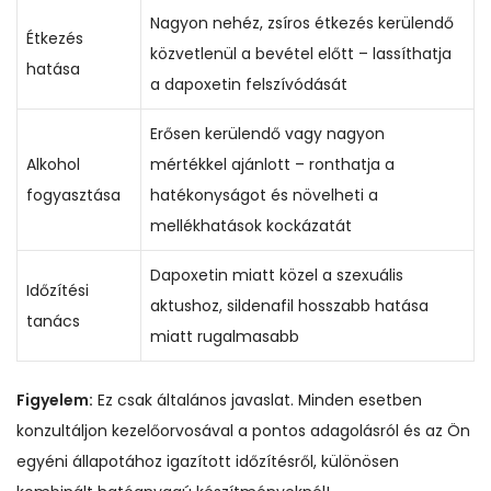
Nagyon nehéz, zsíros étkezés kerülendő
Étkezés
közvetlenül a bevétel előtt – lassíthatja
hatása
a dapoxetin felszívódását
Erősen kerülendő vagy nagyon
Alkohol
mértékkel ajánlott – ronthatja a
fogyasztása
hatékonyságot és növelheti a
mellékhatások kockázatát
Dapoxetin miatt közel a szexuális
Időzítési
aktushoz, sildenafil hosszabb hatása
tanács
miatt rugalmasabb
Figyelem:
Ez csak általános javaslat. Minden esetben
konzultáljon kezelőorvosával a pontos adagolásról és az Ön
egyéni állapotához igazított időzítésről, különösen