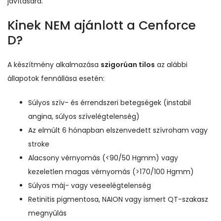
javítására.
Kinek NEM ajánlott a Cenforce
D?
A készítmény alkalmazása
szigorúan tilos
az alábbi
állapotok fennállása esetén:
Súlyos szív- és érrendszeri betegségek (instabil
angina, súlyos szívelégtelenség)
Az elmúlt 6 hónapban elszenvedett szívroham vagy
stroke
Alacsony vérnyomás (<90/50 Hgmm) vagy
kezeletlen magas vérnyomás (>170/100 Hgmm)
Súlyos máj- vagy veseelégtelenség
Retinitis pigmentosa, NAION vagy ismert QT-szakasz
megnyúlás