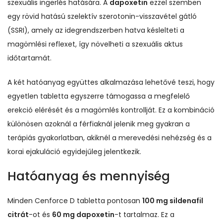
szexuális ingerlés hatására. A
dapoxetin
ezzel szemben
egy rövid hatású szelektív szerotonin-visszavétel gátló
(SSRI), amely az idegrendszerben hatva késlelteti a
magömlési reflexet, így növelheti a szexuális aktus
időtartamát.
A két hatóanyag együttes alkalmazása lehetővé teszi, hogy
egyetlen tabletta egyszerre támogassa a megfelelő
erekció elérését és a magömlés kontrollját. Ez a kombináció
különösen azoknál a férfiaknál jelenik meg gyakran a
terápiás gyakorlatban, akiknél a merevedési nehézség és a
korai ejakuláció egyidejűleg jelentkezik.
Hatóanyag és mennyiség
Minden Cenforce D tabletta pontosan
100 mg sildenafil
citrát
-ot és
60 mg dapoxetin
-t tartalmaz. Ez a