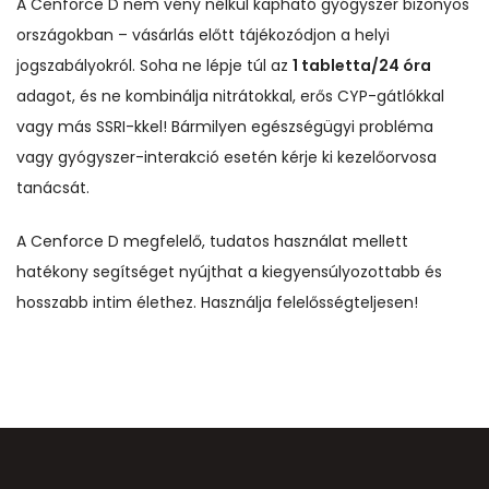
A Cenforce D nem vény nélkül kapható gyógyszer bizonyos
országokban – vásárlás előtt tájékozódjon a helyi
jogszabályokról. Soha ne lépje túl az
1 tabletta/24 óra
adagot, és ne kombinálja nitrátokkal, erős CYP-gátlókkal
vagy más SSRI-kkel! Bármilyen egészségügyi probléma
vagy gyógyszer-interakció esetén kérje ki kezelőorvosa
tanácsát.
A Cenforce D megfelelő, tudatos használat mellett
hatékony segítséget nyújthat a kiegyensúlyozottabb és
hosszabb intim élethez. Használja felelősségteljesen!