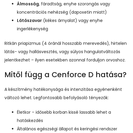
Álmosság
, fáradtság, enyhe szorongás vagy
koncentrációs nehézség (dapoxetin miatt)
Látászavar
(kékes árnyalat) vagy enyhe
ingerlékenység
Ritkán priapizmus (4 óránál hosszabb merevedés), hirtelen
látás- vagy hallásvesztés, vagy súlyos hangulatváltozás
jelentkezhet – ilyen esetekben azonnal forduljon orvoshoz.
Mitől függ a Cenforce D hatása?
A készítmény hatékonysága és intenzitása egyénenként
változó lehet. Legfontosabb befolyásoló tényezők:
Életkor – idősebb korban kissé lassabb lehet a
hatáskezdés
Általános egészségi állapot és keringési rendszer