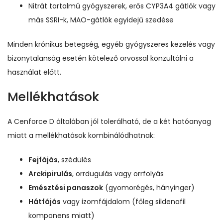
Nitrát tartalmú gyógyszerek, erős CYP3A4 gátlók vagy
más SSRI-k, MAO-gátlók egyidejű szedése
Minden krónikus betegség, egyéb gyógyszeres kezelés vagy
bizonytalanság esetén kötelező orvossal konzultálni a
használat előtt.
Mellékhatások
A Cenforce D általában jól tolerálható, de a két hatóanyag
miatt a mellékhatások kombinálódhatnak:
Fejfájás
, szédülés
Arckipirulás
, orrdugulás vagy orrfolyás
Emésztési panaszok
(gyomorégés, hányinger)
Hátfájás
vagy izomfájdalom (főleg sildenafil
komponens miatt)