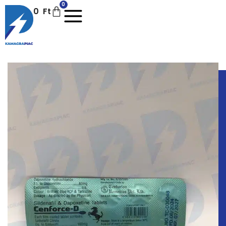
0
0
Ft