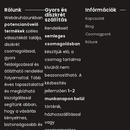
Rólunk
Gyors és
Infórmációk
diszkrét
Webáruházunkban
Kapcsolat
szállítás
potencianövelő
Blog
Rendeléseit
termékek
széles
Csomagpont
semleges
választékát találja,
Rólunk
csomagolásban
diszkrét
csomagolással,
készítjük elő, a
gyors
csomag tartalma
feldolgozással és
kívülről nem
átlátható rendelési
beazonosítható. A
folyamattal. Több
kézbesítés
éves tapasztalattal
jellemzően
1–2
és megbízható
kiszolgálással
munkanapon belül
segítünk abban,
történik,
hogy a vásárlás
házhozszállítással
kényelmes,
vagy
biztonságosabb és