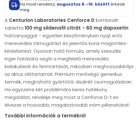
Ha most rendelsz,
augusztus 6.–10. között
érkezik
meg.
A
Centurion Laboratories Cenforce D
kombinált
tabletta
100 mg sildenafil citrát
+
60 mg dapoxetin
hatóanyaggal – egyetlen készítményben nyújt erős
merevedési támogatást és jelentős korai magömlés-
késleltetést. Gyorsan ható formula, amely szexuális
inger hatására segíti a megfelelő merevedés
kialakulását és fenntartását, miközben meghosszabbítja
az aktus időtartamát. Prémium minőségű generikus
termék, megbízható gyártótól, diszkrét csomagolásban.
Ha egyszerre két problémára keres hatékony
megoldást, rendelje meg most a Cenforce D-t és
élvezze a hosszabb, magabiztosabb intim pillanatokat!
További információk a termékről