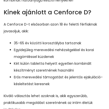
kombinált hatóanyagú készítményeknél!
Kinek ajánlott a Cenforce D?
A Cenforce D-t elsősorban azon 18 év feletti férfiaknak
javasoljuk, akik:
35–65 év közötti korosztályba tartoznak
Egyidejűleg merevedési nehézségekkel és korai
magömléssel küzdenek
Két külön tabletta helyett egyetlen kombinált
készítményt szeretnének használni
Erős merevedési támogatást és jelentős ejakuláció-
késleltetést keresnek
Kiváló választás lehet azoknak is, akik egyszerűbb,
praktikusabb megoldást szeretnének az intim életük