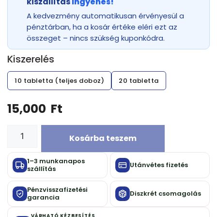
kiszállítás
ingyenes!
A kedvezmény automatikusan érvényesül a
pénztárban, ha a kosár értéke eléri ezt az
összeget – nincs szükség kuponkódra.
Kiszerelés
10 tabletta (teljes doboz)
20 tabletta
15,000
Ft
Kosárba teszem
1–3 munkanapos
Utánvétes fizetés
szállítás
Pénzvisszafizetési
Diszkrét csomagolás
garancia
VÁRHATÓ KÉZBESÍTÉS