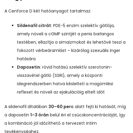
A Cenforce D két hatóanyagot tartalmaz:
Sildenafil citrát
: PDE-5 enzim szelektív gátlója,
amely növeli a cGMP szintjét a penis barlangos
testében, ellazítja a simaizmokat és lehetővé teszi a
fokozott vérbeáramlást – kizárólag szexuális inger
hatására
Dapoxetin
: rövid hatású szelektív szerotonin-
visszavétel gátló (SSRI), amely a központi
idegrendszerben hatva késlelteti a magömlési
reflexet és növeli az ejakulációig eltelt időt
A sildenafil általában
30–60 perc
alatt fejti ki hatását, míg
a dapoxetin
1–3 órán
belül éri el csúcskoncentrációját, így
a kombináció jól időzíthető a tervezett intim
tevékenységhez.