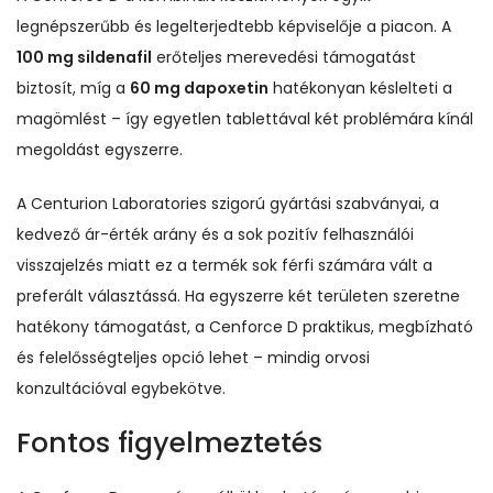
legnépszerűbb és legelterjedtebb képviselője a piacon. A
100 mg sildenafil
erőteljes merevedési támogatást
biztosít, míg a
60 mg dapoxetin
hatékonyan késlelteti a
magömlést – így egyetlen tablettával két problémára kínál
megoldást egyszerre.
A Centurion Laboratories szigorú gyártási szabványai, a
kedvező ár-érték arány és a sok pozitív felhasználói
visszajelzés miatt ez a termék sok férfi számára vált a
preferált választássá. Ha egyszerre két területen szeretne
hatékony támogatást, a Cenforce D praktikus, megbízható
és felelősségteljes opció lehet – mindig orvosi
konzultációval egybekötve.
Fontos figyelmeztetés