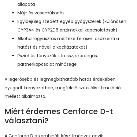
állapota
Máj- és veseműködés
Egyidejűleg szedett egyéb gyógyszerek (különösen
CYP3A4 és CYP2D6 enzimekkel kapcsolatosak)
Alkoholfogyasztás mértéke (erősen csökkenti a
hatást és növeli a kockázatokat)
Pszichés tényezők: stressz, szorongás,
partnerkapcsolat minősége
A legerősebb és legmegbízhatóbb hatás érdekében
nyugodt környezetben, megfelelő szexuális stimuláció
mellett alkalmazza.
Miért érdemes Cenforce D-t
választani?
A Cenforce D a kombinált készítmények egyik