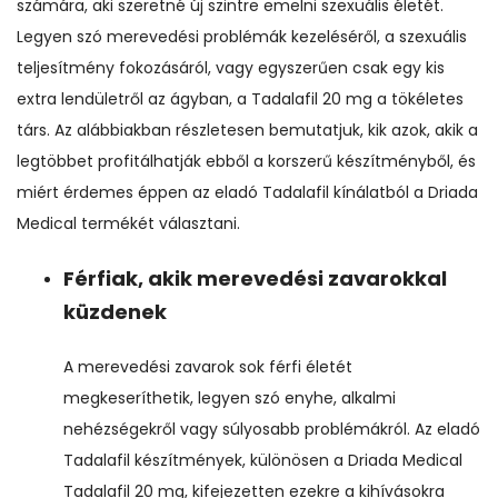
számára, aki szeretné új szintre emelni szexuális életét.
Legyen szó merevedési problémák kezeléséről, a szexuális
teljesítmény fokozásáról, vagy egyszerűen csak egy kis
extra lendületről az ágyban, a Tadalafil 20 mg a tökéletes
társ. Az alábbiakban részletesen bemutatjuk, kik azok, akik a
legtöbbet profitálhatják ebből a korszerű készítményből, és
miért érdemes éppen az eladó Tadalafil kínálatból a Driada
Medical termékét választani.
Férfiak, akik merevedési zavarokkal
küzdenek
A merevedési zavarok sok férfi életét
megkeseríthetik, legyen szó enyhe, alkalmi
nehézségekről vagy súlyosabb problémákról. Az eladó
Tadalafil készítmények, különösen a Driada Medical
Tadalafil 20 mg, kifejezetten ezekre a kihívásokra