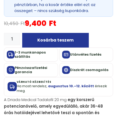
pénztárban, ha a kosár értéke eléri ezt az
összeget – nincs szükség kuponkódra.
9,400
Ft
10,450
Ft
Kosárba teszem
1–3 munkanapos
Utánvétes fizetés
szállítás
Pénzvisszafizetési
Diszkrét csomagolás
garancia
VÁRHATÓ KÉZBESÍTÉS
Ha most rendelsz,
augusztus 10.–12. között
érkezik
meg.
A Driada Medical Tadalafil 20 mg
egy korszerű
potencianövelő, amely egyedülálló, akár 36-48
órás hatóidejével lehetővé teszi a spontán és