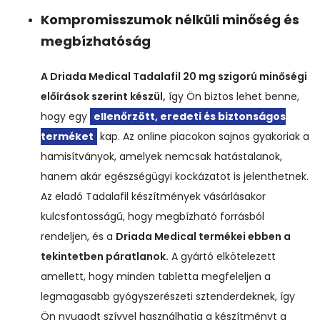
Kompromisszumok nélküli minőség és
megbízhatóság
A Driada Medical Tadalafil 20 mg szigorú minőségi
előírások szerint készül,
így Ön biztos lehet benne,
hogy egy
ellenőrzött, eredeti és biztonságos
terméket
kap. Az online piacokon sajnos gyakoriak a
hamisítványok, amelyek nemcsak hatástalanok,
hanem akár egészségügyi kockázatot is jelenthetnek.
Az eladó Tadalafil készítmények vásárlásakor
kulcsfontosságú, hogy megbízható forrásból
rendeljen, és a
Driada Medical termékei ebben a
tekintetben páratlanok.
A gyártó elkötelezett
amellett, hogy minden tabletta megfeleljen a
legmagasabb gyógyszerészeti sztenderdeknek, így
Ön nyugodt szívvel használhatja a készítményt a