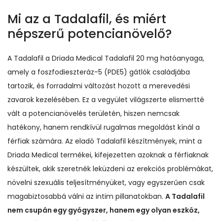
Mi az a Tadalafil, és miért
népszerű potencianövelő?
A Tadalafil a Driada Medical Tadalafil 20 mg hatóanyaga,
amely a foszfodieszteráz-5 (PDE5) gátlók családjába
tartozik, és forradalmi változást hozott a merevedési
zavarok kezelésében. Ez a vegyület világszerte elismertté
vált a potencianövelés területén, hiszen nemcsak
hatékony, hanem rendkívül rugalmas megoldást kínál a
férfiak számára. Az eladó Tadalafil készítmények, mint a
Driada Medical termékei, kifejezetten azoknak a férfiaknak
készültek, akik szeretnék leküzdeni az erekciós problémákat,
növelni szexuális teljesítményüket, vagy egyszerűen csak
magabiztosabbá válni az intim pillanatokban.
A Tadalafil
nem csupán egy gyógyszer, hanem egy olyan eszköz,