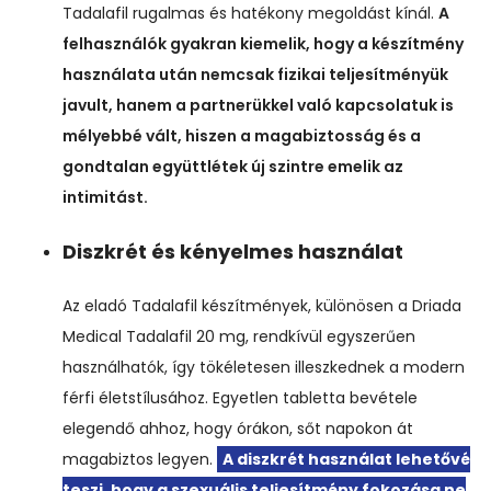
Tadalafil rugalmas és hatékony megoldást kínál.
A
felhasználók gyakran kiemelik, hogy a készítmény
használata után nemcsak fizikai teljesítményük
javult, hanem a partnerükkel való kapcsolatuk is
mélyebbé vált, hiszen a magabiztosság és a
gondtalan együttlétek új szintre emelik az
intimitást.
Diszkrét és kényelmes használat
Az eladó Tadalafil készítmények, különösen a Driada
Medical Tadalafil 20 mg, rendkívül egyszerűen
használhatók, így tökéletesen illeszkednek a modern
férfi életstílusához. Egyetlen tabletta bevétele
elegendő ahhoz, hogy órákon, sőt napokon át
magabiztos legyen.
A diszkrét használat lehetővé
teszi, hogy a szexuális teljesítmény fokozása ne