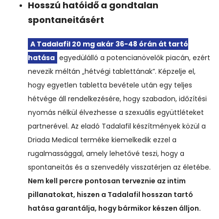
Hosszú hatóidő a gondtalan
spontaneitásért
A Tadalafil 20 mg akár 36-48 órán át tartó
hatása
egyedülálló a potencianövelők piacán, ezért
nevezik méltán „hétvégi tablettának”. Képzelje el,
hogy egyetlen tabletta bevétele után egy teljes
hétvége áll rendelkezésére, hogy szabadon, időzítési
nyomás nélkül élvezhesse a szexuális együttléteket
partnerével. Az eladó Tadalafil készítmények közül a
Driada Medical terméke kiemelkedik ezzel a
rugalmassággal, amely lehetővé teszi, hogy a
spontaneitás és a szenvedély visszatérjen az életébe.
Nem kell percre pontosan terveznie az intim
pillanatokat, hiszen a Tadalafil hosszan tartó
hatása garantálja, hogy bármikor készen álljon.