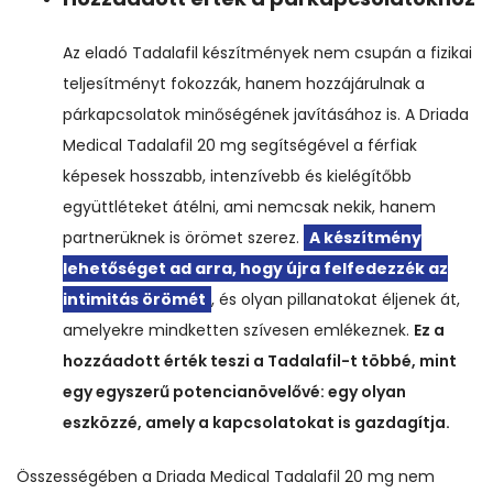
Az eladó Tadalafil készítmények nem csupán a fizikai
teljesítményt fokozzák, hanem hozzájárulnak a
párkapcsolatok minőségének javításához is. A Driada
Medical Tadalafil 20 mg segítségével a férfiak
képesek hosszabb, intenzívebb és kielégítőbb
együttléteket átélni, ami nemcsak nekik, hanem
partnerüknek is örömet szerez.
A készítmény
lehetőséget ad arra, hogy újra felfedezzék az
intimitás örömét
, és olyan pillanatokat éljenek át,
amelyekre mindketten szívesen emlékeznek.
Ez a
hozzáadott érték teszi a Tadalafil-t többé, mint
egy egyszerű potencianövelővé: egy olyan
eszközzé, amely a kapcsolatokat is gazdagítja.
Összességében a Driada Medical Tadalafil 20 mg nem