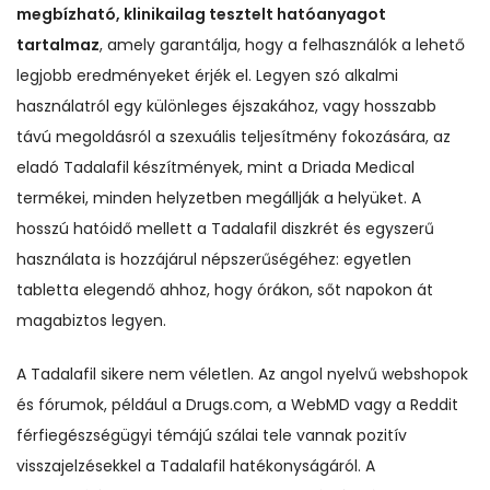
megbízható, klinikailag tesztelt hatóanyagot
tartalmaz
, amely garantálja, hogy a felhasználók a lehető
legjobb eredményeket érjék el. Legyen szó alkalmi
használatról egy különleges éjszakához, vagy hosszabb
távú megoldásról a szexuális teljesítmény fokozására, az
eladó Tadalafil készítmények, mint a Driada Medical
termékei, minden helyzetben megállják a helyüket. A
hosszú hatóidő mellett a Tadalafil diszkrét és egyszerű
használata is hozzájárul népszerűségéhez: egyetlen
tabletta elegendő ahhoz, hogy órákon, sőt napokon át
magabiztos legyen.
A Tadalafil sikere nem véletlen. Az angol nyelvű webshopok
és fórumok, például a Drugs.com, a WebMD vagy a Reddit
férfiegészségügyi témájú szálai tele vannak pozitív
visszajelzésekkel a Tadalafil hatékonyságáról. A