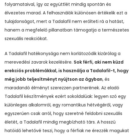
folyamataival, így az együttlét mindig spontán és
élvezetes marad. A felhasználók különösen értékelik ezt a
tulajdonságot, mert a Tadalafil nem erőlteti rá a hatást,
hanem a megfelelő pillanatban támogatja a természetes
szexuális reakciókat.
A Tadalafil hatékonysága nem korlátozódik kizárólag a
merevedési zavarok kezelésére.
Sok férfi, aki nem küzd
erekciós problémákkal, is használja a Tadalafil-t, hogy
még jobb teljesítményt nyújtson az ágyban
, és
maradandó élményt szerezzen partnerének. Az eladó
Tadalafil készítmények ezért sokoldalúak: legyen szó egy
különleges alkalomról, egy romantikus hétvégéről, vagy
egyszerűen csak arról, hogy szeretné feldobni szexuális
életét, a Tadalafil mindig megbízható társ. A hosszú
hatóidő lehetővé teszi, hogy a férfiak ne érezzék magukat