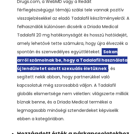
Drugs.com, a WebMD vagy a Reddit
férfiegészségügyi témájú szálai tele vannak pozitív
visszajelzésekkel az eladó Tadalafil készítményekről. A
felhasználók különösen dicsérik a Driada Medical
Tadalafil 20 mg hatékonyságát és hosszú hatóidejét,
amely lehetővé tette számukra, hogy újra élvezzék a
spontán és szenvedélyes együttléteket.
Sokan
arról számolnak be, hogy a Tadalafil használata
új lendületet adott szexuális életüknek
, és
segített nekik abban, hogy partnerükkel való
kapcsolatuk még szorosabbá váljon. A Tadalafil
globális elismertsége nem véletlen: világszerte milliók
bíznak benne, és a Driada Medical termékei a
legmagasabb minőségi sztenderdeket képviselik
ebben a kategóriában.
Hozzáadott érték a párkapcsolatokhoz