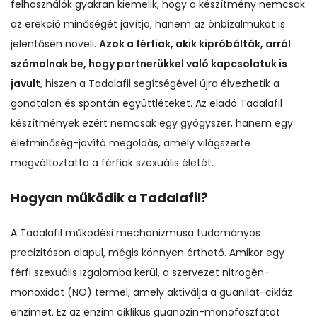
felhasználók gyakran kiemelik, hogy a készítmény nemcsak
az erekció minőségét javítja, hanem az önbizalmukat is
jelentősen növeli.
Azok a férfiak, akik kipróbálták, arról
számolnak be, hogy partnerükkel való kapcsolatuk is
javult
, hiszen a Tadalafil segítségével újra élvezhetik a
gondtalan és spontán együttléteket. Az eladó Tadalafil
készítmények ezért nemcsak egy gyógyszer, hanem egy
életminőség-javító megoldás, amely világszerte
megváltoztatta a férfiak szexuális életét.
Hogyan működik a Tadalafil?
A Tadalafil működési mechanizmusa tudományos
precizitáson alapul, mégis könnyen érthető. Amikor egy
férfi szexuális izgalomba kerül, a szervezet nitrogén-
monoxidot (NO) termel, amely aktiválja a guanilát-cikláz
enzimet. Ez az enzim ciklikus guanozin-monofoszfátot