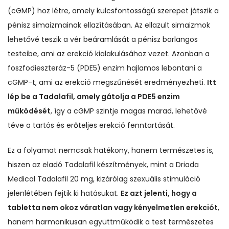
(cGMP) hoz létre, amely kulcsfontosságú szerepet játszik a
pénisz simaizmainak ellazításában. Az ellazult simaizmok
lehetővé teszik a vér beáramlását a pénisz barlangos
testeibe, ami az erekció kialakulásához vezet. Azonban a
foszfodieszteráz-5 (PDE5) enzim hajlamos lebontani a
cGMP-t, ami az erekció megszűnését eredményezheti.
Itt
lép be a Tadalafil, amely gátolja a PDE5 enzim
működését
, így a cGMP szintje magas marad, lehetővé
téve a tartós és erőteljes erekció fenntartását.
Ez a folyamat nemcsak hatékony, hanem természetes is,
hiszen az eladó Tadalafil készítmények, mint a Driada
Medical Tadalafil 20 mg, kizárólag szexuális stimuláció
jelenlétében fejtik ki hatásukat.
Ez azt jelenti, hogy a
tabletta nem okoz váratlan vagy kényelmetlen erekciót
,
hanem harmonikusan együttműködik a test természetes