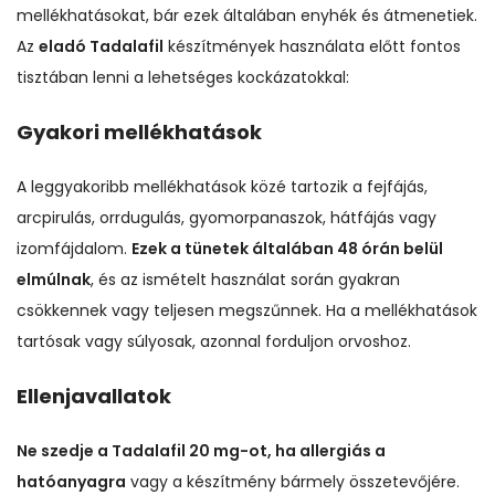
mellékhatásokat, bár ezek általában enyhék és átmenetiek.
Az
eladó Tadalafil
készítmények használata előtt fontos
tisztában lenni a lehetséges kockázatokkal:
Gyakori mellékhatások
A leggyakoribb mellékhatások közé tartozik a fejfájás,
arcpirulás, orrdugulás, gyomorpanaszok, hátfájás vagy
izomfájdalom.
Ezek a tünetek általában 48 órán belül
elmúlnak
, és az ismételt használat során gyakran
csökkennek vagy teljesen megszűnnek. Ha a mellékhatások
tartósak vagy súlyosak, azonnal forduljon orvoshoz.
Ellenjavallatok
Ne szedje a Tadalafil 20 mg-ot, ha allergiás a
hatóanyagra
vagy a készítmény bármely összetevőjére.