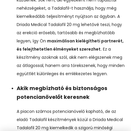
küzdenek. Sok férfi, aki egyébként nem tapasztal
nehézségeket, a Tadalafil-t használja, hogy még
kiemelkedőbb teljesítményt nyújtson az ágyban. A
Driada Medical Tadalafil 20 mg lehetővé teszi, hogy
az erekció erősebb, tartósabb és megbízhatóbb
legyen, így Ön
maximálisan kielégítheti partnerét,
és felejthetetlen élményeket szerezhet.
Ez a
készítmény azoknak szól, akik nem elégszenek meg
az átlagossal, hanem arra törekszenek, hogy minden
együttlét különleges és emlékezetes legyen.
Akik megbízható és biztonságos
potencianövelőt keresnek
A piacon számos potencianövelő kapható, de az
eladó Tadalafil készítmények közül a Driada Medical
Tadalafil 20 mg kiemelkedik a szigorú minőségi