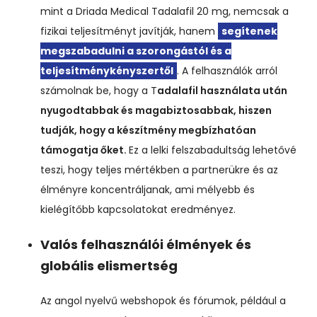
mint a Driada Medical Tadalafil 20 mg, nemcsak a
fizikai teljesítményt javítják, hanem
segítenek
megszabadulni a szorongástól és a
teljesítménykényszertől
. A felhasználók arról
számolnak be, hogy a T
adalafil használata után
nyugodtabbak és magabiztosabbak, hiszen
tudják, hogy a készítmény megbízhatóan
támogatja őket.
Ez a lelki felszabadultság lehetővé
teszi, hogy teljes mértékben a partnerükre és az
élményre koncentráljanak, ami mélyebb és
kielégítőbb kapcsolatokat eredményez.
Valós felhasználói élmények és
globális elismertség
Az angol nyelvű webshopok és fórumok, például a