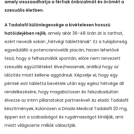
amely visszaadhatja a férfiak önbizalmát és örömét a
szexuális életben.
A Tadalafil különlegessége a kivételesen hosszú
hatóidejében rejlik
, amely akár 36-48 órán át is tarthat,
ezért nevezik sokan „hétvégi tablettának”. Ez a tulajdonság
egyedülálló a potencianövelők piacán, hiszen lehetővé
teszi, hogy a felhasználók spontán, előre nem tervezett
szexuális együttléteket élvezhessenek, anélkül hogy az
időzítés miatt kellene aggódniuk. Képzelje el, hogy egy
péntek esti tabletta bevétele után egy egész hétvége áll
rendelkezésére, hogy magabiztosan és felszabadultan
élvezze az intim pillanatokat partnerével! Az eladó Tadalafil
készítmények, különösen a Driada Medical Tadalafil 20 mg,
éppen ezt a szabadságot és rugalmasságot kínálják, ami
miatt világszerte milliók választják.