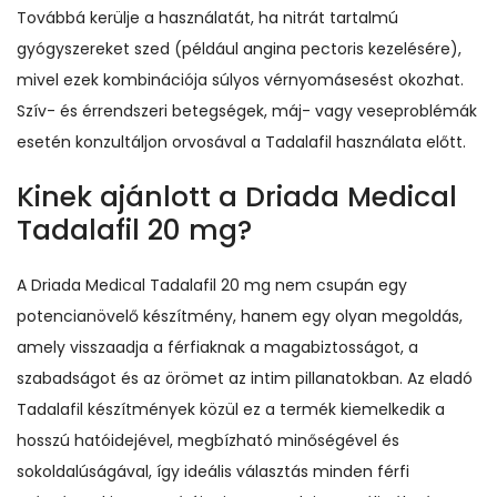
Továbbá kerülje a használatát, ha nitrát tartalmú
gyógyszereket szed (például angina pectoris kezelésére),
mivel ezek kombinációja súlyos vérnyomásesést okozhat.
Szív- és érrendszeri betegségek, máj- vagy veseproblémák
esetén konzultáljon orvosával a Tadalafil használata előtt.
Kinek ajánlott a Driada Medical
Tadalafil 20 mg?
A Driada Medical Tadalafil 20 mg nem csupán egy
potencianövelő készítmény, hanem egy olyan megoldás,
amely visszaadja a férfiaknak a magabiztosságot, a
szabadságot és az örömet az intim pillanatokban. Az eladó
Tadalafil készítmények közül ez a termék kiemelkedik a
hosszú hatóidejével, megbízható minőségével és
sokoldalúságával, így ideális választás minden férfi