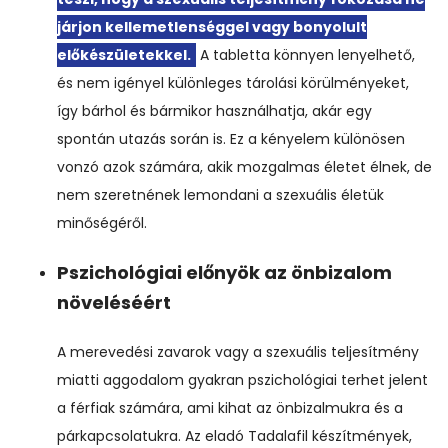
járjon kellemetlenséggel vagy bonyolult
előkészületekkel.
A tabletta könnyen lenyelhető,
és nem igényel különleges tárolási körülményeket,
így bárhol és bármikor használhatja, akár egy
spontán utazás során is. Ez a kényelem különösen
vonzó azok számára, akik mozgalmas életet élnek, de
nem szeretnének lemondani a szexuális életük
minőségéről.
Pszichológiai előnyök az önbizalom
növeléséért
A merevedési zavarok vagy a szexuális teljesítmény
miatti aggodalom gyakran pszichológiai terhet jelent
a férfiak számára, ami kihat az önbizalmukra és a
párkapcsolatukra. Az eladó Tadalafil készítmények,