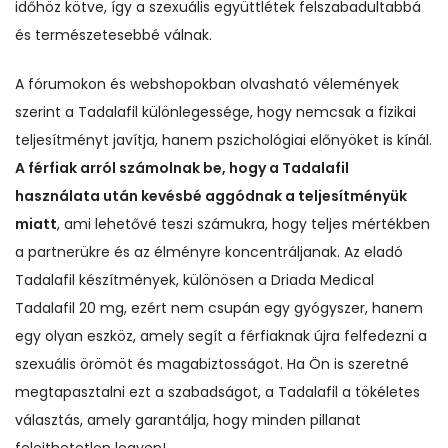
időhöz kötve, így a szexuális együttlétek felszabadultabbá
és természetesebbé válnak.
A fórumokon és webshopokban olvasható vélemények
szerint a Tadalafil különlegessége, hogy nemcsak a fizikai
teljesítményt javítja, hanem pszichológiai előnyöket is kínál.
A férfiak arról számolnak be, hogy a Tadalafil
használata után kevésbé aggódnak a teljesítményük
miatt
, ami lehetővé teszi számukra, hogy teljes mértékben
a partnerükre és az élményre koncentráljanak. Az eladó
Tadalafil készítmények, különösen a Driada Medical
Tadalafil 20 mg, ezért nem csupán egy gyógyszer, hanem
egy olyan eszköz, amely segít a férfiaknak újra felfedezni a
szexuális örömöt és magabiztosságot. Ha Ön is szeretné
megtapasztalni ezt a szabadságot, a Tadalafil a tökéletes
választás, amely garantálja, hogy minden pillanat