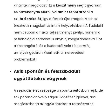
kínálnak megoldást.
Ez a készítmény segít gyorsan
és hatékonyan elérni, valamint fenntartani a
szilárd erekciót
, így a férfiak újra magabiztosnak
érezhetik magukat az intim helyzetekben. A Tadalafil
nem csupán a fizikai teljesítményt javítja, hanem a
pszichológiai terheket is enyhíti, megszabadítva Önt
a szorongástól és a kudarctól való félelemtől,
amelyek gyakran kísérhetik a merevedési
problémákat.
Akik spontán és felszabadult
együttlétekre vágynak
A szexuális élet szépsége a spontaneitásban rejlik, de
sok potencianövelő szigorú időzítést igényel, ami
megfoszthatja az együttléteket a természetes