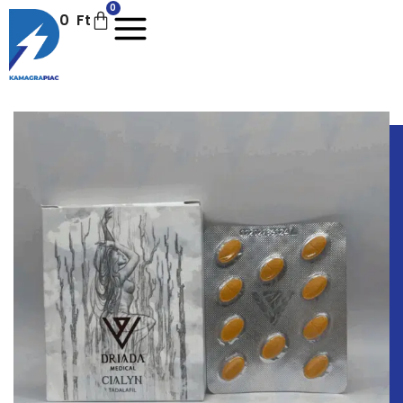
0
0
Ft