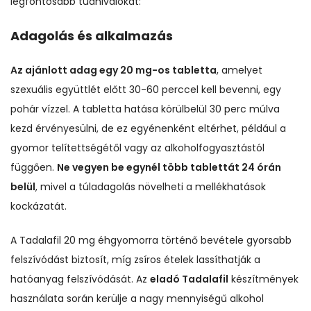
legfontosabb tudnivalókat:
Adagolás és alkalmazás
Az ajánlott adag egy 20 mg-os tabletta
, amelyet
szexuális együttlét előtt 30-60 perccel kell bevenni, egy
pohár vízzel. A tabletta hatása körülbelül 30 perc múlva
kezd érvényesülni, de ez egyénenként eltérhet, például a
gyomor telítettségétől vagy az alkoholfogyasztástól
függően.
Ne vegyen be egynél több tablettát 24 órán
belül
, mivel a túladagolás növelheti a mellékhatások
kockázatát.
A Tadalafil 20 mg éhgyomorra történő bevétele gyorsabb
felszívódást biztosít, míg zsíros ételek lassíthatják a
hatóanyag felszívódását. Az
eladó Tadalafil
készítmények
használata során kerülje a nagy mennyiségű alkohol