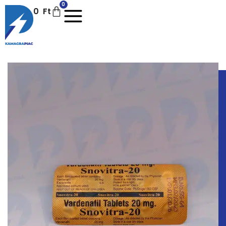
0
0
Ft