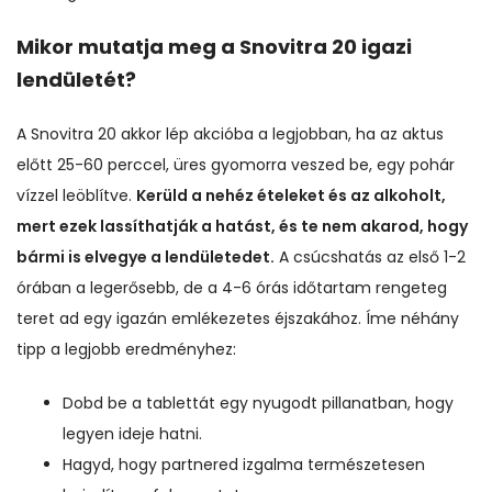
Mikor mutatja meg a Snovitra 20 igazi
lendületét?
A Snovitra 20 akkor lép akcióba a legjobban, ha az aktus
előtt 25-60 perccel, üres gyomorra veszed be, egy pohár
vízzel leöblítve.
Kerüld a nehéz ételeket és az alkoholt,
mert ezek lassíthatják a hatást, és te nem akarod, hogy
bármi is elvegye a lendületedet.
A csúcshatás az első 1-2
órában a legerősebb, de a 4-6 órás időtartam rengeteg
teret ad egy igazán emlékezetes éjszakához. Íme néhány
tipp a legjobb eredményhez:
Dobd be a tablettát egy nyugodt pillanatban, hogy
legyen ideje hatni.
Hagyd, hogy partnered izgalma természetesen