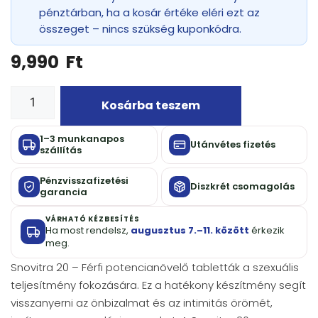
pénztárban, ha a kosár értéke eléri ezt az
összeget – nincs szükség kuponkódra.
9,990
Ft
Kosárba teszem
1–3 munkanapos
Utánvétes fizetés
szállítás
Pénzvisszafizetési
Diszkrét csomagolás
garancia
VÁRHATÓ KÉZBESÍTÉS
Ha most rendelsz,
augusztus 7.–11. között
érkezik
meg.
Snovitra 20 – Férfi potencianövelő tabletták a szexuális
teljesítmény fokozására. Ez a hatékony készítmény segít
visszanyerni az önbizalmat és az intimitás örömét,