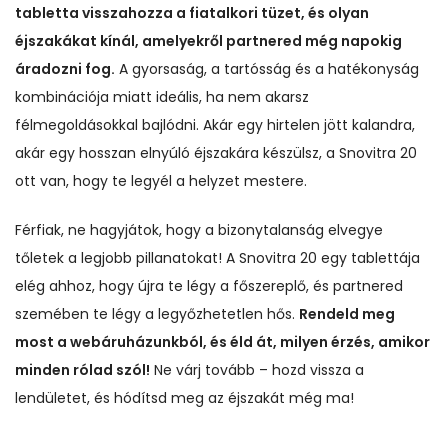
tabletta visszahozza a fiatalkori tüzet, és olyan
éjszakákat kínál, amelyekről partnered még napokig
áradozni fog.
A gyorsaság, a tartósság és a hatékonyság
kombinációja miatt ideális, ha nem akarsz
félmegoldásokkal bajlódni. Akár egy hirtelen jött kalandra,
akár egy hosszan elnyúló éjszakára készülsz, a Snovitra 20
ott van, hogy te legyél a helyzet mestere.
Férfiak, ne hagyjátok, hogy a bizonytalanság elvegye
tőletek a legjobb pillanatokat! A Snovitra 20 egy tablettája
elég ahhoz, hogy újra te légy a főszereplő, és partnered
szemében te légy a legyőzhetetlen hős.
Rendeld meg
most a webáruházunkból, és éld át, milyen érzés, amikor
minden rólad szól!
Ne várj tovább – hozd vissza a
lendületet, és hódítsd meg az éjszakát még ma!