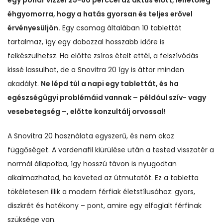
egy pohár vízzel 25-60 perccel az aktus előtt, lehetőleg
éhgyomorra, hogy a hatás gyorsan és teljes erővel
érvényesüljön.
Egy csomag általában 10 tablettát
tartalmaz, így egy dobozzal hosszabb időre is
felkészülhetsz. Ha előtte zsíros ételt ettél, a felszívódás
kissé lassulhat, de a Snovitra 20 így is áttör minden
akadályt.
Ne lépd túl a napi egy tablettát, és ha
egészségügyi problémáid vannak – például szív- vagy
vesebetegség –, előtte konzultálj orvossal!
A Snovitra 20 használata egyszerű, és nem okoz
függőséget. A vardenafil kiürülése után a tested visszatér a
normál állapotba, így hosszú távon is nyugodtan
alkalmazhatod, ha követed az útmutatót. Ez a tabletta
tökéletesen illik a modern férfiak életstílusához: gyors,
diszkrét és hatékony – pont, amire egy elfoglalt férfinak
szüksége van.