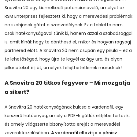
Snovitra 20 egy kiemelkedő potencianövelő, amelyet az
RSM Enterprises fejlesztett ki, hogy a merevedési problémák
ne szabjanak gátat a szenvedélynek. Ez a tabletta nem
csak hatékonyságával tűnik ki, hanem azzal a szabadsággal
is, amit kínál: hogy te dönthesd el, mikor és hogyan ragyogj
partnered előtt. A Snovitra 20 nem csupán egy pirula – ez a
te lehetőséged, hogy újra te legyél az ágy ura, és olyan
pillanatokat élj át, amelyek felejthetetlenek maradnak!
A Snovitra 20 titkos fegyvere – Mi mozgatja
a sikert?
A Snovitra 20 hatékonyságának kulcsa a vardenafil, egy
korszerű hatóanyag, amely a PDE-5 gátlók elitjébe tartozik,
és amely világszerte bizonyította erejét a merevedési
zavarok kezelésében.
A vardenafil ellazítja a pénisz