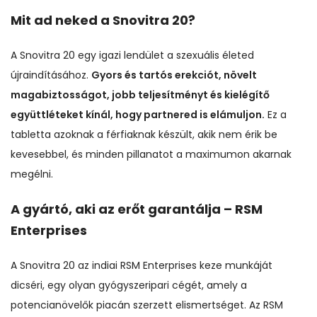
Mit ad neked a Snovitra 20?
A Snovitra 20 egy igazi lendület a szexuális életed
újraindításához.
Gyors és tartós erekciót, növelt
magabiztosságot, jobb teljesítményt és kielégítő
együttléteket kínál, hogy partnered is elámuljon.
Ez a
tabletta azoknak a férfiaknak készült, akik nem érik be
kevesebbel, és minden pillanatot a maximumon akarnak
megélni.
A gyártó, aki az erőt garantálja – RSM
Enterprises
A Snovitra 20 az indiai RSM Enterprises keze munkáját
dicséri, egy olyan gyógyszeripari cégét, amely a
potencianövelők piacán szerzett elismertséget. Az RSM