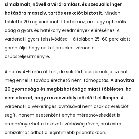
simaizmait, növeli a véráramlást, és szexuális inger
hatására masszív, tartós erekciót biztosít.
Minden
tabletta 20 mg vardenafilt tartalmaz, ami egy optimális
adag a gyors és hatékony eredmények eléréséhez. A
vardenafil gyors felszívódása – általában 25-60 perc alatt –
garantálja, hogy ne kelljen sokat várnod a
csúcsteljesítményre.
A hatás 4-6 órán át tart, de sok férfi beszámolója szerint
még ennél is tovább érezhető némi támogatás.
A Snovitra
20 gyorsasága és megbízhatósága miatt tökéletes, ha
nem akarod, hogy a szenvedély idő előtt elillanjon.
A
vardenafil a vérkeringés javításával nem csak az erekciót
segíti, hanem esetenként enyhe méretnövekedést is
eredményezhet a fokozott vérbőség révén, ami extra
önbizalmat adhat a legintimebb pillanatokban.