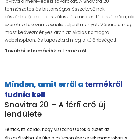
javítva a merevedési zavarokat. A Snovitra 20
természetes és biztonságos összetevőinek
köszönhetően ideális választás minden férfi számára, aki
szeretné fokozni szexuális teljesítményét. Vásárold meg
most kedvezményes áron az Akciós Kamagra
webshopban, és tapasztald meg a különbséget!
További információk a termékről
Minden, amit erről a
termékről
tudnia kell
Snovitra 20 – A férfi erő új
lendülete
Férfiak, itt az idő, hogy visszahozzátok a tüzet az
éjszakáitokba, és újra a csúcson érezzétek magatokat! A