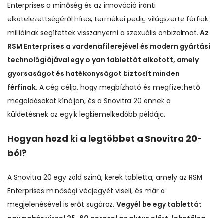
Enterprises a minőség és az innováció iránti
elkötelezettségéről híres, termékei pedig világszerte férfiak
millióinak segítettek visszanyerni a szexuális önbizalmat.
Az
RSM Enterprises a vardenafil erejével és modern gyártási
technológiájával egy olyan tablettát alkotott, amely
gyorsaságot és hatékonyságot biztosít minden
férfinak.
A cég célja, hogy megbízható és megfizethető
megoldásokat kínáljon, és a Snovitra 20 ennek a
küldetésnek az egyik legkiemelkedőbb példája.
Hogyan hozd ki a legtöbbet a Snovitra 20-
ból?
A Snovitra 20 egy zöld színű, kerek tabletta, amely az RSM
Enterprises minőségi védjegyét viseli, és már a
megjelenésével is erőt sugároz.
Vegyél be egy tablettát