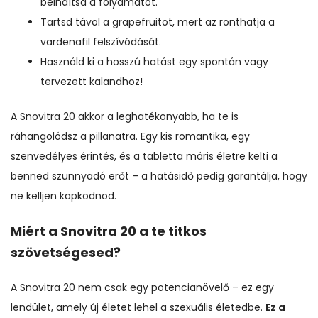
beindítsa a folyamatot.
Tartsd távol a grapefruitot, mert az ronthatja a
vardenafil felszívódását.
Használd ki a hosszú hatást egy spontán vagy
tervezett kalandhoz!
A Snovitra 20 akkor a leghatékonyabb, ha te is
ráhangolódsz a pillanatra. Egy kis romantika, egy
szenvedélyes érintés, és a tabletta máris életre kelti a
benned szunnyadó erőt – a hatásidő pedig garantálja, hogy
ne kelljen kapkodnod.
Miért a Snovitra 20 a te titkos
szövetségesed?
A Snovitra 20 nem csak egy potencianövelő – ez egy
lendület, amely új életet lehel a szexuális életedbe.
Ez a