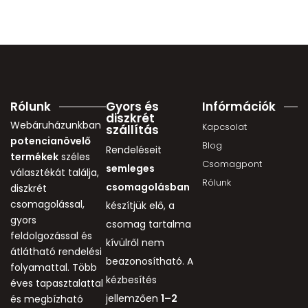
Rólunk
Gyors és
Infórmációk
diszkrét
Webáruházunkban
Kapcsolat
szállítás
potencianövelő
Blog
Rendeléseit
termékek
széles
Csomagpont
semleges
választékát találja,
Rólunk
csomagolásban
diszkrét
csomagolással,
készítjük elő, a
gyors
csomag tartalma
feldolgozással és
kívülről nem
átlátható rendelési
beazonosítható. A
folyamattal. Több
kézbesítés
éves tapasztalattal
jellemzően
1–2
és megbízható