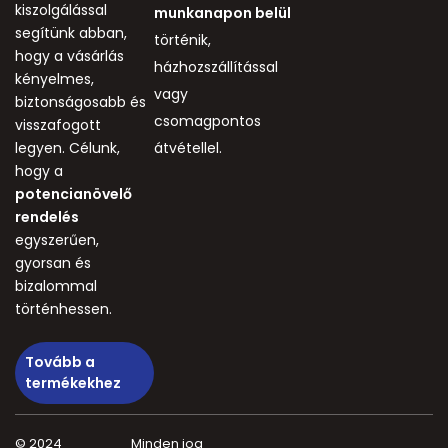
kiszolgálással
munkanapon belül
segítünk abban,
történik,
hogy a vásárlás
házhozszállítással
kényelmes,
vagy
biztonságosabb és
csomagpontos
visszafogott
legyen. Célunk,
átvétellel.
hogy a
potencianövelő
rendelés
egyszerűen,
gyorsan és
bizalommal
történhessen.
Tovább a
termékekhez
© 2024
Minden jog