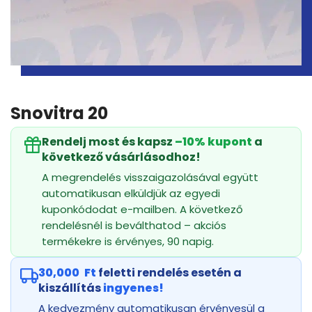
Snovitra 20
Rendelj most és kapsz
–10% kupont
a
következő vásárlásodhoz!
A megrendelés visszaigazolásával együtt
automatikusan elküldjük az egyedi
kuponkódodat e-mailben. A következő
rendelésnél is beválthatod – akciós
termékekre is érvényes, 90 napig.
30,000
Ft
feletti rendelés esetén a
kiszállítás
ingyenes!
A kedvezmény automatikusan érvényesül a