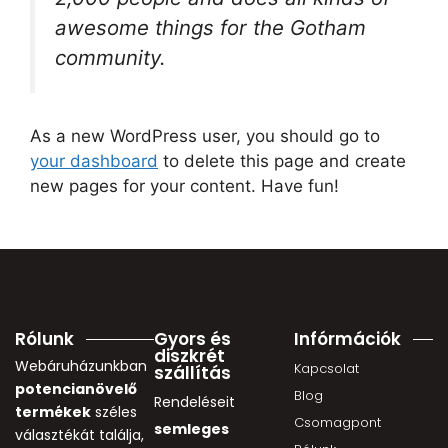
awesome things for the Gotham
community.
As a new WordPress user, you should go to
your dashboard
to delete this page and create
new pages for your content. Have fun!
Rólunk
Gyors és
Infórmációk
diszkrét
Webáruházunkban
Kapcsolat
szállítás
potencianövelő
Blog
Rendeléseit
termékek
széles
Csomagpont
semleges
választékát találja,