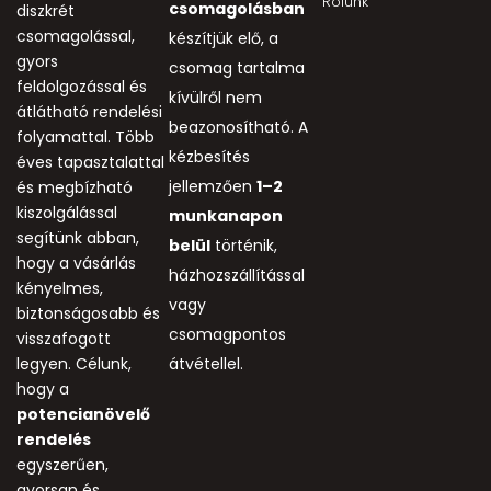
Rólunk
csomagolásban
diszkrét
csomagolással,
készítjük elő, a
gyors
csomag tartalma
feldolgozással és
kívülről nem
átlátható rendelési
beazonosítható. A
folyamattal. Több
kézbesítés
éves tapasztalattal
jellemzően
1–2
és megbízható
kiszolgálással
munkanapon
segítünk abban,
belül
történik,
hogy a vásárlás
házhozszállítással
kényelmes,
vagy
biztonságosabb és
csomagpontos
visszafogott
legyen. Célunk,
átvétellel.
hogy a
potencianövelő
rendelés
egyszerűen,
gyorsan és