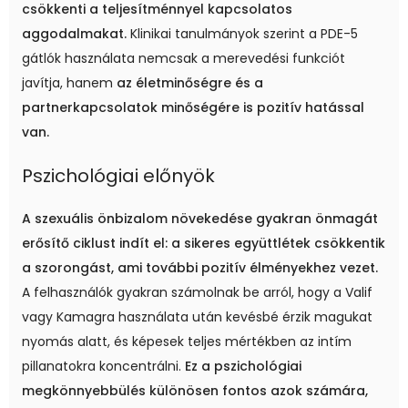
csökkenti a teljesítménnyel kapcsolatos
aggodalmakat.
Klinikai tanulmányok szerint a PDE-5
gátlók használata nemcsak a merevedési funkciót
javítja, hanem
az életminőségre és a
partnerkapcsolatok minőségére is pozitív hatással
van.
Pszichológiai előnyök
A szexuális önbizalom növekedése gyakran önmagát
erősítő ciklust indít el: a sikeres együttlétek csökkentik
a szorongást, ami további pozitív élményekhez vezet.
A felhasználók gyakran számolnak be arról, hogy a Valif
vagy Kamagra használata után kevésbé érzik magukat
nyomás alatt, és képesek teljes mértékben az intím
pillanatokra koncentrálni.
Ez a pszichológiai
megkönnyebbülés különösen fontos azok számára,