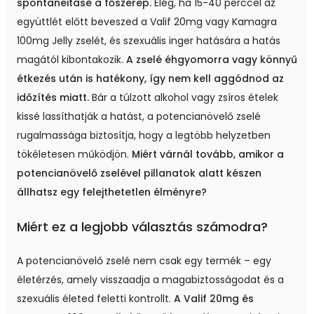
spontaneitásé a főszerep.
Elég, ha 15-40 perccel az
együttlét előtt beveszed a Valif 20mg vagy Kamagra
100mg Jelly zselét, és szexuális inger hatására a hatás
magától kibontakozik.
A zselé éhgyomorra vagy könnyű
étkezés után is hatékony, így nem kell aggódnod az
időzítés miatt.
Bár a túlzott alkohol vagy zsíros ételek
kissé lassíthatják a hatást, a potencianövelő zselé
rugalmassága biztosítja, hogy a legtöbb helyzetben
tökéletesen működjön.
Miért várnál tovább, amikor a
potencianövelő zselével pillanatok alatt készen
állhatsz egy felejthetetlen élményre?
Miért ez a legjobb választás számodra?
A potencianövelő zselé nem csak egy termék – egy
életérzés, amely visszaadja a magabiztosságodat és a
szexuális életed feletti kontrollt.
A Valif 20mg és