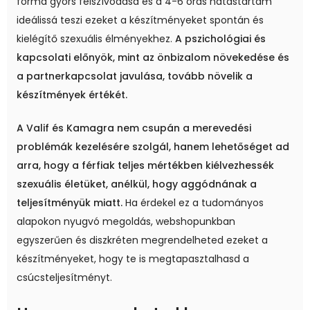
forma gyors felszívódása és a 4-6 órás hatástartam
ideálissá teszi ezeket a készítményeket spontán és
kielégítő szexuális élményekhez.
A pszichológiai és
kapcsolati előnyök, mint az önbizalom növekedése és
a partnerkapcsolat javulása, tovább növelik a
készítmények értékét.
A Valif és Kamagra nem csupán a merevedési
problémák kezelésére szolgál, hanem lehetőséget ad
arra, hogy a férfiak teljes mértékben kiélvezhessék
szexuális életüket, anélkül, hogy aggódnának a
teljesítményük miatt.
Ha érdekel ez a tudományos
alapokon nyugvó megoldás, webshopunkban
egyszerűen és diszkréten megrendelheted ezeket a
készítményeket, hogy te is megtapasztalhasd a
csúcsteljesítményt.