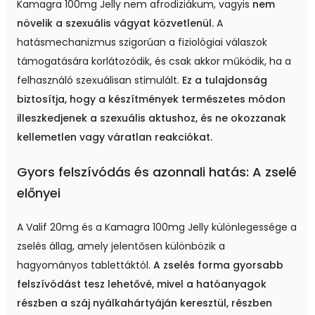
Kamagra 100mg Jelly nem afrodiziákum, vagyis
nem
növelik a szexuális vágyat közvetlenül.
A
hatásmechanizmus szigorúan a fiziológiai válaszok
támogatására korlátozódik, és csak akkor működik, ha a
felhasználó szexuálisan stimulált.
Ez a tulajdonság
biztosítja, hogy a készítmények természetes módon
illeszkedjenek a szexuális aktushoz, és ne okozzanak
kellemetlen vagy váratlan reakciókat.
Gyors felszívódás és azonnali hatás: A zselé
előnyei
A Valif 20mg és a Kamagra 100mg Jelly különlegessége a
zselés állag, amely jelentősen különbözik a
hagyományos tablettáktól.
A zselés forma gyorsabb
felszívódást tesz lehetővé, mivel a hatóanyagok
részben a száj nyálkahártyáján keresztül, részben