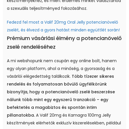
készítményekhez, és miért érdemes minket választanod
a szexuális teljesítményed fokozásához.
Fedezd fel most a Valif 20mg Oral Jelly potencianövelő
zselét, és élvezd a gyors hatást minden együttlét során!
Prémium vásárlási élmény a potencianövelő
zselé rendeléséhez
A mi webshopunk nem csupán egy online bolt, hanem
egy olyan platform, ahol a minőség, a gyorsaság és a
vásárlói elégedettség találkozik.
Több tízezer sikeres
rendelés és folyamatosan bővülő ügyfélkörünk
bizonyítja, hogy a potencianövelő zselé beszerzése
nálunk több mint egy egyszerű tranzakció – egy
befektetés a magabiztos és spontán intim
pillanatokba.
A Valif 20mg és Kamagra 100mg Jelly
készítmények elérhetők exkluzív kiszerelésekben, például