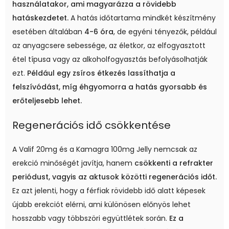
használatakor, ami magyarázza a rövidebb
hatáskezdetet.
A hatás időtartama mindkét készítmény
esetében általában
4-6 óra
, de egyéni tényezők, például
az anyagcsere sebessége, az életkor, az elfogyasztott
étel típusa vagy az alkoholfogyasztás befolyásolhatják
ezt.
Például egy zsíros étkezés lassíthatja a
felszívódást, míg éhgyomorra a hatás gyorsabb és
erőteljesebb lehet.
Regenerációs idő csökkentése
A Valif 20mg és a Kamagra 100mg Jelly nemcsak az
erekció minőségét javítja, hanem
csökkenti a refrakter
periódust, vagyis az aktusok közötti regenerációs időt.
Ez azt jelenti, hogy a férfiak rövidebb idő alatt képesek
újabb erekciót elérni, ami különösen előnyös lehet
hosszabb vagy többszöri együttlétek során.
Ez a