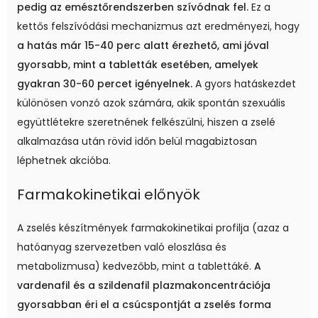
pedig az emésztőrendszerben szívódnak fel.
Ez a
kettős felszívódási mechanizmus azt eredményezi, hogy
a hatás már 15-40 perc alatt érezhető, ami jóval
gyorsabb, mint a tabletták esetében, amelyek
gyakran 30-60 percet igényelnek.
A gyors hatáskezdet
különösen vonzó azok számára, akik spontán szexuális
együttlétekre szeretnének felkészülni, hiszen a zselé
alkalmazása után rövid időn belül magabiztosan
léphetnek akcióba.
Farmakokinetikai előnyök
A zselés készítmények farmakokinetikai profilja (azaz a
hatóanyag szervezetben való eloszlása és
metabolizmusa) kedvezőbb, mint a tablettáké.
A
vardenafil és a szildenafil plazmakoncentrációja
gyorsabban éri el a csúcspontját a zselés forma