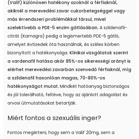
(Valif) különösen hatékony azoknál a férfiaknál,
akiknél a merevedési zavar cukorbetegséggel vagy
más érrendszeri problémákkal társul, mivel
szelektívebb a PDE-5 enzim gátlásában.
A szildenafil-
citrát (Kamagra) pedig a legismertebb PDE-5 gátló,
amelyet évtizedek óta használnak, és széles körben
bizonyított a hatékonysága.
Klinikai vizsgálatok szerint
a vardenafil hatása akár 85%-os sikerességi arányt is
elérhet merevedési zavarban szenvedő férfiaknál, míg
a szildenafil hasonlóan magas, 70-80%-os
hatékonyságot mutat.
Mindkét hatóanyag biztonságos
és jól tolerálható, feltéve, hogy az ajánlott adagolást és
orvosi útmutatásokat betartják.
Miért fontos a szexuális inger?
Fontos megérteni, hogy sem a Valif 20mg, sem a