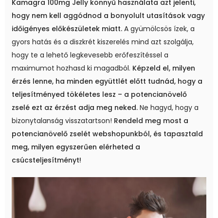
Kamagra 100mg Jelly könnyű használata azt jelenti,
hogy nem kell aggódnod a bonyolult utasítások vagy
időigényes előkészületek miatt.
A gyümölcsös ízek, a
gyors hatás és a diszkrét kiszerelés mind azt szolgálja,
hogy te a lehető legkevesebb erőfeszítéssel a
maximumot hozhasd ki magadból.
Képzeld el, milyen
érzés lenne, ha minden együttlét előtt tudnád, hogy a
teljesítményed tökéletes lesz – a potencianövelő
zselé ezt az érzést adja meg neked.
Ne hagyd, hogy a
bizonytalanság visszatartson!
Rendeld meg most a
potencianövelő zselét webshopunkból, és tapasztald
meg, milyen egyszerűen elérheted a
csúcsteljesítményt!