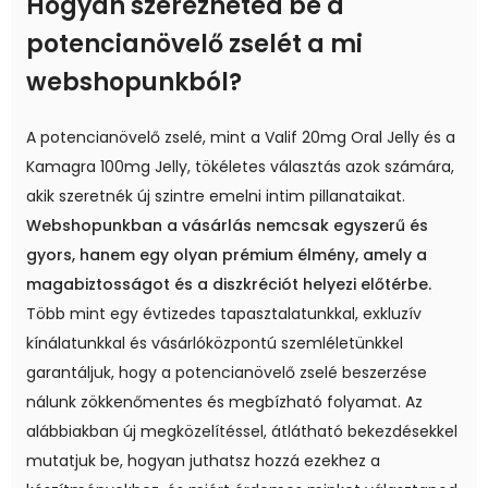
Hogyan szerezheted be a
potencianövelő zselét a mi
webshopunkból?
A potencianövelő zselé, mint a Valif 20mg Oral Jelly és a
Kamagra 100mg Jelly, tökéletes választás azok számára,
akik szeretnék új szintre emelni intim pillanataikat.
Webshopunkban a vásárlás nemcsak egyszerű és
gyors, hanem egy olyan prémium élmény, amely a
magabiztosságot és a diszkréciót helyezi előtérbe.
Több mint egy évtizedes tapasztalatunkkal, exkluzív
kínálatunkkal és vásárlóközpontú szemléletünkkel
garantáljuk, hogy a potencianövelő zselé beszerzése
nálunk zökkenőmentes és megbízható folyamat. Az
alábbiakban új megközelítéssel, átlátható bekezdésekkel
mutatjuk be, hogyan juthatsz hozzá ezekhez a