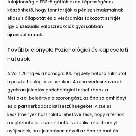
tulajdonság a PDE-5 gátlók azon képességének
köszönhető, hogy fenntartják a pénisz simaizmainak
ellazult állapotát és a véráramlás fokozott szintjét,
így a szexuális válaszreakciók gyorsabban
újraindulhatnak.
További előnyök: Pszichológiai és kapcsolati
hatások
A Valif 20mg és a Kamagra 100mg Jelly hatása túlmutat
a puszta fiziológiai válaszokon.
A merevedési zavarok
gyakran jelentős pszichológiai terhet rónak a
férfiakra, beleértve a szorongást, az önbizalomhiányt
és a partnerkapcsolati feszültségeket.
A zselés
készítmények használata lehetővé teszi, hogy a férfiak
megbízható és kiszámítható szexuális teljesítményt
nyújtsanak, ami
jelentősen növeli az önbizalmat és