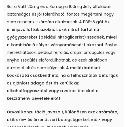
Bár a Valif 20mg és a Kamagra 100mg Jelly általában
biztonságos és jól tolerálható, fontos megérteni, hogy
nem mindenki számára alkalmasak.
A PDE-5 gátlók
ellenjavallottak azoknál, akik nitrát tartalmú
gyógyszereket (például nitroglicerint) szednek, mivel
a kombináció súlyos vérnyomásesést okozhat.
Enyhe
mellékhatások, például fejfájás, arcpír, orrdugulás vagy
enyhe szédülés előfordulhatnak, de ezek általában
átmenetiek és nem súlyosak.
A mellékhatások
kockázata csökkenthető, ha a felhasználók betartják
az ajánlott adagolást és kerülik az
alkoholfogyasztást vagy a zsíros ételeket a
készítmény bevétele előtt.
Orvosi konzultáció javasolt, különösen azok számára,
akik szív- és érrendszeri betegségekkel, máj- vagy