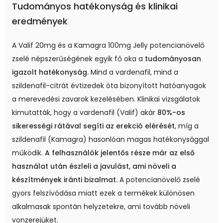
Tudományos hatékonyság és klinikai
eredmények
A Valif 20mg és a Kamagra 100mg Jelly potencianövelő
zselé népszerűségének egyik fő oka a
tudományosan
igazolt hatékonyság.
Mind a vardenafil, mind a
szildenafil-citrát évtizedek óta bizonyított hatóanyagok
a merevedési zavarok kezelésében. Klinikai vizsgálatok
kimutatták, hogy a vardenafil (Valif) akár
80%-os
sikerességi rátával segíti az erekció elérését
, míg a
szildenafil (Kamagra) hasonlóan magas hatékonysággal
működik.
A felhasználók jelentős része már az első
használat után észleli a javulást, ami növeli a
készítmények iránti bizalmat.
A potencianövelő zselé
gyors felszívódása miatt ezek a termékek különösen
alkalmasak spontán helyzetekre, ami tovább növeli
vonzerejüket.