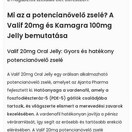
Mi az a potencianövelő zselé? A
Valif 20mg és Kamagra 100mg
Jelly bemutatása
Valif 20mg Oral Jelly: Gyors és hatékony
potencianövelő zselé
A Valif 20mg Oral Jelly egy orálisan alkalmazható
potencianövelő zselé, amelyet az Ajanta Pharma
fejlesztett ki.
Hatóanyaga a vardenafil, amely a
foszfodiészteráz-5 (PDE-5) gátlók családjába
tartozik, és világszerte elismert a merevedési zavarok
kezelésében.
A vardenafil hatékonyan javítja a pénisz
véráramlását, így segít az erősebb és tartósabb erekció
elérésében. A Valif 20mg potencianövelő zselé