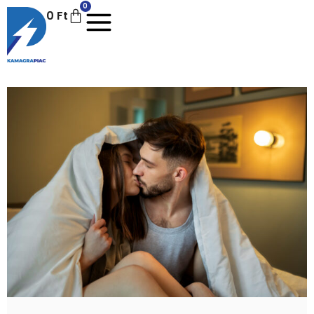
0
0
Ft