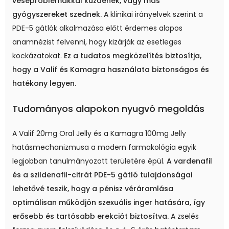
veseproblémákkal küzdenek, vagy más
gyógyszereket szednek.
A klinikai irányelvek szerint a
PDE-5 gátlók alkalmazása előtt érdemes alapos
anamnézist felvenni, hogy kizárják az esetleges
kockázatokat.
Ez a tudatos megközelítés biztosítja,
hogy a Valif és Kamagra használata biztonságos és
hatékony legyen.
Tudományos alapokon nyugvó megoldás
A Valif 20mg Oral Jelly és a Kamagra 100mg Jelly
hatásmechanizmusa a modern farmakológia egyik
legjobban tanulmányozott területére épül.
A vardenafil
és a szildenafil-citrát PDE-5 gátló tulajdonságai
lehetővé teszik, hogy a pénisz véráramlása
optimálisan működjön szexuális inger hatására, így
erősebb és tartósabb erekciót biztosítva.
A zselés