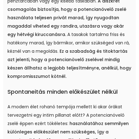
pénztárcában vagy egy kisebb táskában.
A diszkrét
csomagolás biztosítja, hogy a potencianövelő zselé
használata teljesen privát marad, így nyugodtan
magaddal viheted egy randira, utazásra vagy akár
egy hétvégi kiruccanásra.
A tasakok tartalma friss és
hatékony marad, így bármikor, amikor szükséged van rá,
kéznél van a megoldás.
Ez a szabadság és titoktartás
azt jelenti, hogy a potencianövelő zselével mindig
készen állhatsz a legjobb teljesítményre, anélkül, hogy
kompromisszumot kötnél.
Spontaneitás minden előkészület nélkül
A modern élet rohanó tempója mellett ki akar órákat
tervezgetni egy intim pillanat előtt? A potencianövelő
zselé éppen ezért tökéletes:
használatához semmilyen
különleges előkészület nem szükséges, így a