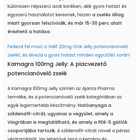
különösen népszerű azok körében, akik gyors hatást és
egyszerű használatot keresnek, hiszen
a zselés állag
miatt gyorsan felszívódik, és már 15-30 perc alatt
érezhető a hatása.
Fedezd fel most a Valif 20mg Oral Jelly potencianövelő
zselét, és élvezd a gyors hatást minden együttlét során!
Kamagra 100mg Jelly: A piacvezető
potencianövelő zselé
A Kamagra 100mg Jelly szintén az Ajanta Pharma
terméke, és a potencianövelő zselé kategóriában az
egyik legismertebb készítmény.
Hatóanyaga a
szildenafil-citrát, ugyanaz a vegyület, amely a
Viagrában is megtalálható, és amely a PDE-5 gátlók
csoportjába tartozik.
A szildenafil-citrát növeli a pénisz
véráramlását, így lehetővé teszi a kemény és