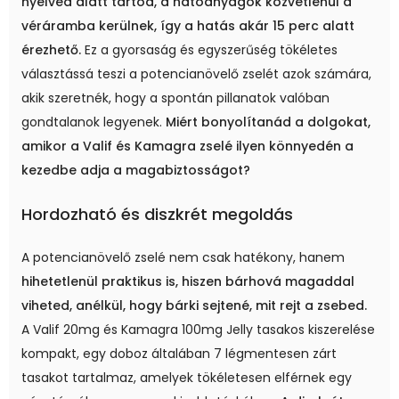
nyelved alatt tartod, a hatóanyagok közvetlenül a
véráramba kerülnek, így a hatás akár 15 perc alatt
érezhető.
Ez a gyorsaság és egyszerűség tökéletes
választássá teszi a potencianövelő zselét azok számára,
akik szeretnék, hogy a spontán pillanatok valóban
gondtalanok legyenek.
Miért bonyolítanád a dolgokat,
amikor a Valif és Kamagra zselé ilyen könnyedén a
kezedbe adja a magabiztosságot?
Hordozható és diszkrét megoldás
A potencianövelő zselé nem csak hatékony, hanem
hihetetlenül praktikus is, hiszen bárhová magaddal
viheted, anélkül, hogy bárki sejtené, mit rejt a zsebed.
A Valif 20mg és Kamagra 100mg Jelly tasakos kiszerelése
kompakt, egy doboz általában 7 légmentesen zárt
tasakot tartalmaz, amelyek tökéletesen elférnek egy