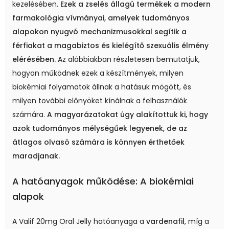
kezelésében.
Ezek a zselés állagú termékek a modern
farmakológia vívmányai, amelyek tudományos
alapokon nyugvó mechanizmusokkal segítik a
férfiakat a magabiztos és kielégítő szexuális élmény
elérésében.
Az alábbiakban részletesen bemutatjuk,
hogyan működnek ezek a készítmények, milyen
biokémiai folyamatok állnak a hatásuk mögött, és
milyen további előnyöket kínálnak a felhasználók
számára.
A magyarázatokat úgy alakítottuk ki, hogy
azok tudományos mélységűek legyenek, de az
átlagos olvasó számára is könnyen érthetőek
maradjanak.
A hatóanyagok működése: A biokémiai
alapok
A Valif 20mg Oral Jelly hatóanyaga a
vardenafil
, míg a