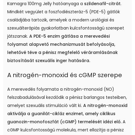
Kamagra 100mg Jelly hatóanyaga a
szildenafil-citrát
.
Mindkét vegyület a foszfodiészteráz-5 (PDE-5) gátlók
családjába tartozik, amelyek a modern urológiai és
szexuálterápiás gyakorlatban kulcsfontosságú szerepet
játszanak.
A PDE-5 enzim gátlása a merevedési
folyamat alapvető mechanizmusát befolyásolja,
lehetővé téve a pénisz megfelelő véráramlásának
biztosítását szexuális inger hatására.
A nitrogén-monoxid és cGMP szerepe
A merevedés folyamata a nitrogén-monoxid (NO)
felszabadulásával kezdődik a pénisz barlangos testeiben,
amelyet szexuális stimuláció vált ki.
A nitrogén-monoxid
aktiválja a guanilát-cikláz enzimet, amely ciklikus
guanozin-monofoszfát (cGMP) termelését idézi elő.
A
cGMP kulcsfontosságú molekula, mert ellazítja a pénisz