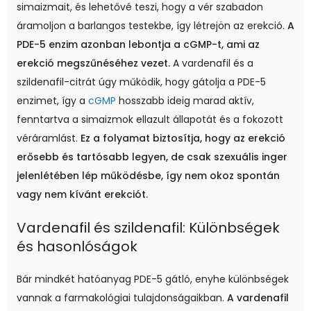
simaizmait, és lehetővé teszi, hogy a vér szabadon
áramoljon a barlangos testekbe, így létrejön az erekció.
A
PDE-5 enzim azonban lebontja a cGMP-t, ami az
erekció megszűnéséhez vezet.
A vardenafil és a
szildenafil-citrát úgy működik, hogy gátolja a PDE-5
enzimet, így a
cGMP
hosszabb ideig marad aktív,
fenntartva a simaizmok ellazult állapotát és a fokozott
véráramlást.
Ez a folyamat biztosítja, hogy az erekció
erősebb és tartósabb legyen, de csak szexuális inger
jelenlétében lép működésbe, így nem okoz spontán
vagy nem kívánt erekciót.
Vardenafil és szildenafil: Különbségek
és hasonlóságok
Bár mindkét hatóanyag PDE-5 gátló, enyhe különbségek
vannak a farmakológiai tulajdonságaikban.
A vardenafil