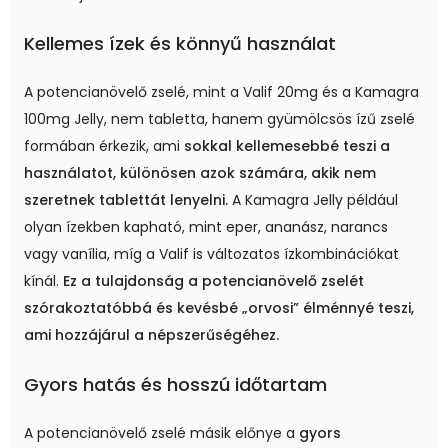
Kellemes ízek és könnyű használat
A potencianövelő zselé, mint a Valif 20mg és a Kamagra
100mg Jelly, nem tabletta, hanem gyümölcsös ízű zselé
formában érkezik, ami
sokkal kellemesebbé teszi a
használatot, különösen azok számára, akik nem
szeretnek tablettát lenyelni.
A Kamagra Jelly például
olyan ízekben kapható, mint eper, ananász, narancs
vagy vanília, míg a Valif is változatos ízkombinációkat
kínál.
Ez a tulajdonság a potencianövelő zselét
szórakoztatóbbá és kevésbé „orvosi” élménnyé teszi,
ami hozzájárul a népszerűségéhez.
Gyors hatás és hosszú időtartam
A potencianövelő zselé másik előnye a
gyors