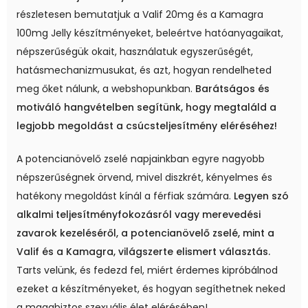
részletesen bemutatjuk a Valif 20mg és a Kamagra
100mg Jelly készítményeket, beleértve hatóanyagaikat,
népszerűségük okait, használatuk egyszerűségét,
hatásmechanizmusukat, és azt, hogyan rendelheted
meg őket nálunk, a webshopunkban.
Barátságos és
motiváló hangvételben segítünk, hogy megtaláld a
legjobb megoldást a csúcsteljesítmény eléréséhez!
A potencianövelő zselé napjainkban egyre nagyobb
népszerűségnek örvend, mivel diszkrét, kényelmes és
hatékony megoldást kínál a férfiak számára.
Legyen szó
alkalmi teljesítményfokozásról vagy merevedési
zavarok kezeléséről, a potencianövelő zselé, mint a
Valif és a Kamagra, világszerte elismert választás.
Tarts velünk, és fedezd fel, miért érdemes kipróbálnod
ezeket a készítményeket, és hogyan segíthetnek neked
a magabiztos szexuális élet elérésében!