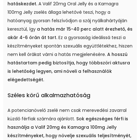
hatáskezdet.
A Valif 20mg Oral Jelly és a Kamagra
100mg Jelly zselés állaga lehetővé teszi, hogy a
hatóanyag gyorsan felszívódjon a száj nyálkahártyáján
keresztül, így
a hatás már 15-40 perc alatt érezhető, és
akár 4-6 órán át tart.
Ez a gyorsaság ideálissá teszi a
készítményeket spontán szexuális együttlétekhez, hiszen
nem kell órákat várni a hatás megjelenésére.
A hosszú
hatástartam pedig biztosítja, hogy többszöri aktusra
is lehetőség legyen, ami növeli a felhasználók
elégedettségét.
Széles körű alkalmazhatóság
A potencianövelő zselé nem csak merevedési zavarral
küzdő férfiak számára ajánlott.
Sok egészséges férfi is
használja a Valif 20mg és Kamagra 100mg Jelly
készítményeket, hogy növelje szexuális teljesítményét,