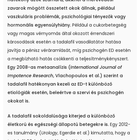
zavarok mögött összetett okok állnak, például
vaszkuláris problémák, pszichológiai tényezők vagy
hormonális egyensúlyhiány.
Például a cukorbetegség
vagy magas vérnyomás által okozott érrendszeri
károsodások esetén a tadalafil vasodilatátor hatása
javítja a pénisz véráramlását, míg pszichogén ED esetén
a megbízható hatás csökkenti a teljesítménykényszert.
Egy 2008-as metaanalízis (
International Journal of
Impotence Research
, Vlachopoulos et al.) szerint a
tadalafil hatékonyan kezeli az ED-t különböző
etiológiák esetén, beleértve a szervi és pszichogén
okokat is.
A tadalafil sokoldalúsága kiterjed a különböző
életkorú és egészségi állapotú betegekre is.
Egy 2012-
es tanulmány (
Urology
, Egerdie et al.) kimutatta, hogy a