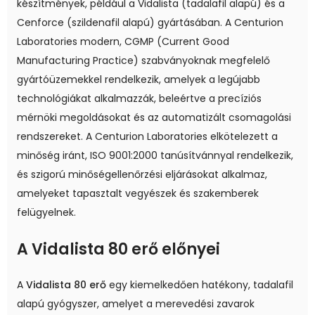
készítmények, például a Vidalista (tadalafil alapú) és a
Cenforce (szildenafil alapú) gyártásában. A Centurion
Laboratories modern, CGMP (Current Good
Manufacturing Practice) szabványoknak megfelelő
gyártóüzemekkel rendelkezik, amelyek a legújabb
technológiákat alkalmazzák, beleértve a precíziós
mérnöki megoldásokat és az automatizált csomagolási
rendszereket. A Centurion Laboratories elkötelezett a
minőség iránt, ISO 9001:2000 tanúsítvánnyal rendelkezik,
és szigorú minőségellenőrzési eljárásokat alkalmaz,
amelyeket tapasztalt vegyészek és szakemberek
felügyelnek.
A Vidalista 80 erő előnyei
A
Vidalista 80 erő
egy kiemelkedően hatékony, tadalafil
alapú gyógyszer, amelyet a merevedési zavarok