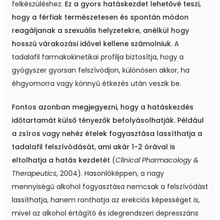
felkészüléshez.
Ez a gyors hatáskezdet lehetővé teszi,
hogy a férfiak természetesen és spontán módon
reagáljanak a szexuális helyzetekre, anélkül hogy
hosszú várakozási idővel kellene számolniuk.
A
tadalafil farmakokinetikai profilja biztosítja, hogy a
gyógyszer gyorsan felszívódjon, különösen akkor, ha
éhgyomorra vagy könnyű étkezés után veszik be.
Fontos azonban megjegyezni, hogy a hatáskezdés
időtartamát külső tényezők befolyásolhatják.
Például
a zsíros vagy nehéz ételek fogyasztása lassíthatja a
tadalafil felszívódását, ami akár 1-2 órával is
eltolhatja a hatás kezdetét
(
Clinical Pharmacology &
Therapeutics
, 2004). Hasonlóképpen, a nagy
mennyiségű alkohol fogyasztása nemcsak a felszívódást
lassíthatja, hanem ronthatja az erekciós képességet is,
mivel az alkohol értágító és idegrendszeri depresszáns