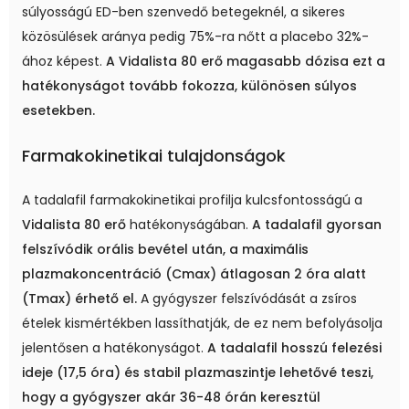
súlyosságú ED-ben szenvedő betegeknél, a sikeres
közösülések aránya pedig 75%-ra nőtt a placebo 32%-
ához képest.
A Vidalista 80 erő magasabb dózisa ezt a
hatékonyságot tovább fokozza, különösen súlyos
esetekben.
Farmakokinetikai tulajdonságok
A tadalafil farmakokinetikai profilja kulcsfontosságú a
Vidalista 80 erő
hatékonyságában.
A tadalafil gyorsan
felszívódik orális bevétel után, a maximális
plazmakoncentráció (Cmax) átlagosan 2 óra alatt
(Tmax) érhető el.
A gyógyszer felszívódását a zsíros
ételek kismértékben lassíthatják, de ez nem befolyásolja
jelentősen a hatékonyságot.
A tadalafil hosszú felezési
ideje (17,5 óra) és stabil plazmaszintje lehetővé teszi,
hogy a gyógyszer akár 36-48 órán keresztül