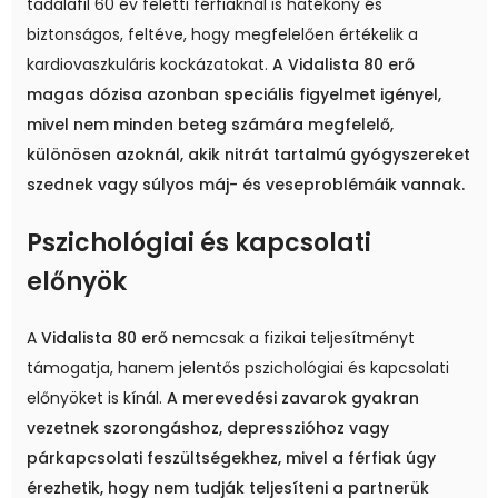
tadalafil 60 év feletti férfiaknál is hatékony és
biztonságos, feltéve, hogy megfelelően értékelik a
kardiovaszkuláris kockázatokat.
A Vidalista 80 erő
magas dózisa azonban speciális figyelmet igényel,
mivel nem minden beteg számára megfelelő,
különösen azoknál, akik nitrát tartalmú gyógyszereket
szednek vagy súlyos máj- és veseproblémáik vannak.
Pszichológiai és kapcsolati
előnyök
A
Vidalista 80 erő
nemcsak a fizikai teljesítményt
támogatja, hanem jelentős pszichológiai és kapcsolati
előnyöket is kínál.
A merevedési zavarok gyakran
vezetnek szorongáshoz, depresszióhoz vagy
párkapcsolati feszültségekhez, mivel a férfiak úgy
érezhetik, hogy nem tudják teljesíteni a partnerük