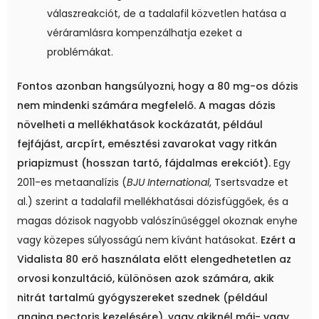
válaszreakciót, de a tadalafil közvetlen hatása a
véráramlásra kompenzálhatja ezeket a
problémákat.
Fontos azonban hangsúlyozni, hogy a 80 mg-os dózis
nem mindenki számára megfelelő.
A magas dózis
növelheti a mellékhatások kockázatát, például
fejfájást, arcpírt, emésztési zavarokat vagy ritkán
priapizmust (hosszan tartó, fájdalmas erekciót).
Egy
2011-es metaanalízis (
BJU International
, Tsertsvadze et
al.) szerint a tadalafil mellékhatásai dózisfüggőek, és a
magas dózisok nagyobb valószínűséggel okoznak enyhe
vagy közepes súlyosságú nem kívánt hatásokat.
Ezért a
Vidalista 80 erő használata előtt elengedhetetlen az
orvosi konzultáció, különösen azok számára, akik
nitrát tartalmú gyógyszereket szednek (például
angina pectoris kezelésére), vagy akiknél máj- vagy