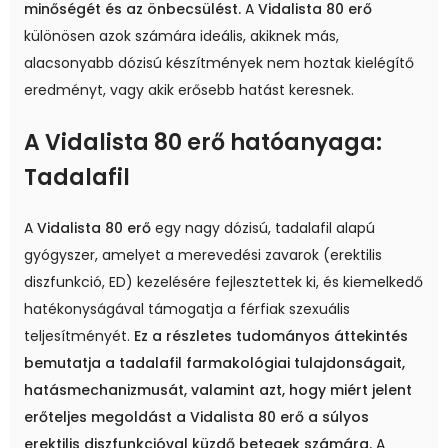
minőségét és az önbecsülést.
A
Vidalista 80 erő
különösen azok számára ideális, akiknek más,
alacsonyabb dózisú készítmények nem hoztak kielégítő
eredményt, vagy akik erősebb hatást keresnek.
A Vidalista 80 erő hatóanyaga:
Tadalafil
A
Vidalista 80 erő
egy nagy dózisú, tadalafil alapú
gyógyszer, amelyet a merevedési zavarok (erektilis
diszfunkció, ED) kezelésére fejlesztettek ki, és kiemelkedő
hatékonyságával támogatja a férfiak szexuális
teljesítményét.
Ez a részletes tudományos áttekintés
bemutatja a tadalafil farmakológiai tulajdonságait,
hatásmechanizmusát, valamint azt, hogy miért jelent
erőteljes megoldást a Vidalista 80 erő a súlyos
erektilis diszfunkcióval küzdő betegek számára.
A