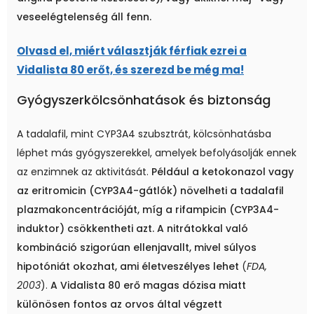
veseelégtelenség áll fenn.
Olvasd el, miért választják férfiak ezrei a
Vidalista 80 erőt, és szerezd be még ma!
Gyógyszerkölcsönhatások és biztonság
A tadalafil, mint CYP3A4 szubsztrát, kölcsönhatásba
léphet más gyógyszerekkel, amelyek befolyásolják ennek
az enzimnek az aktivitását.
Például a ketokonazol vagy
az eritromicin (CYP3A4-gátlók) növelheti a tadalafil
plazmakoncentrációját, míg a rifampicin (CYP3A4-
induktor) csökkentheti azt.
A nitrátokkal való
kombináció szigorúan ellenjavallt, mivel súlyos
hipotóniát okozhat, ami életveszélyes lehet
(
FDA,
2003
).
A Vidalista 80 erő magas dózisa miatt
különösen fontos az orvos által végzett