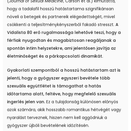
(
Journal of Sexual Medicine
, Carson et al.) kimutatta,
hogy a tadalafil hosszú hatástartama szignifikánsan
növeli a betegek és partnereik elégedettségét, mivel
csökkenti a teljesítménykényszerből fakadó stresszt.
A
Vidalista 80 erő rugalmassága lehetővé teszi, hogy a
férfiak nyugodtan és magabiztosan reagáljanak a
spontán intim helyzetekre, ami jelentősen javítja az
életminőséget és a párkapcsolati dinamikát.
Gyakorlati szempontból a hosszú hatástartam azt is
jelenti, hogy a gyógyszer egyszeri bevétele több
szexuális együttlétet is támogathat a hatás
időtartama alatt, feltéve, hogy megfelelő szexuális
ingerlés jelen van.
Ez a tulajdonság különösen előnyös
azok számára, akik hosszabb romantikus hétvégét vagy
nyaralást terveznek, hiszen nem kell aggódniuk a
gyógyszer újbóli bevételének időzítésén.