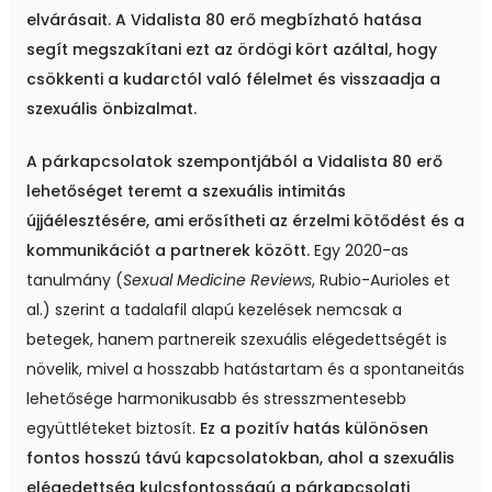
elvárásait.
A Vidalista 80 erő megbízható hatása
segít megszakítani ezt az ördögi kört azáltal, hogy
csökkenti a kudarctól való félelmet és visszaadja a
szexuális önbizalmat.
A párkapcsolatok szempontjából a Vidalista 80 erő
lehetőséget teremt a szexuális intimitás
újjáélesztésére, ami erősítheti az érzelmi kötődést és a
kommunikációt a partnerek között.
Egy 2020-as
tanulmány (
Sexual Medicine Reviews
, Rubio-Aurioles et
al.) szerint a tadalafil alapú kezelések nemcsak a
betegek, hanem partnereik szexuális elégedettségét is
növelik, mivel a hosszabb hatástartam és a spontaneitás
lehetősége harmonikusabb és stresszmentesebb
együttléteket biztosít.
Ez a pozitív hatás különösen
fontos hosszú távú kapcsolatokban, ahol a szexuális
elégedettség kulcsfontosságú a párkapcsolati