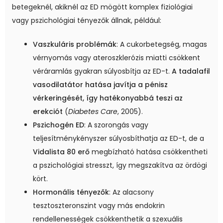
betegeknél, akiknél az ED mögött komplex fiziológiai
vagy pszichológiai tényezők állnak, például:
Vaszkuláris problémák
: A cukorbetegség, magas
vérnyomás vagy ateroszklerózis miatti csökkent
véráramlás gyakran súlyosbítja az ED-t.
A tadalafil
vasodilatátor hatása javítja a pénisz
vérkeringését, így hatékonyabbá teszi az
erekciót
(
Diabetes Care
, 2005).
Pszichogén ED
: A szorongás vagy
teljesítménykényszer súlyosbíthatja az ED-t, de a
Vidalista 80 erő
megbízható hatása csökkentheti
a pszichológiai stresszt, így megszakítva az ördögi
kört.
Hormonális tényezők
: Az alacsony
tesztoszteronszint vagy más endokrin
rendellenességek csökkenthetik a szexuális