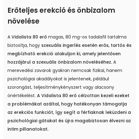
Erőteljes erekció és önbizalom
növelése
A
Vidalista 80 erő
magas, 80 mg-os tadalafil tartalma
biztosítja, hogy
szexuális ingerlés esetén erős, tartós és
megbízható erekció alakuljon ki, amely jelentősen
hozzájárul a szexuális önbizalom növeléséhez.
A
merevedési zavarok gyakran nemcsak fizikai, hanem
pszichológiai akadályokat is jelentenek, például
szorongást, teljesítménykényszert vagy alacsony
önértékelést.
A Vidalista 80 erő célzottan kezeli ezeket
a problémákat azáltal, hogy hatékonyan támogatja
az erekciós funkciót, így segít a férfiaknak leküzdeni a
pszichológiai gátakat és újra magabiztosan élvezni az
intim pillanatokat.