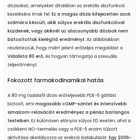
dózisokat, amelyeket általában az erektilis diszfunkció
kezelésére írnak fel.
Ez a magas dózis kifejezetten azok
számára készült, akik súlyos erektilis diszfunkcióval
küzdenek, vagy akiknél az alacsonyabb dózisok nem
biztosítottak kielégítő eredményt.
Az alábbiakban
részletezzük, hogy miért jelent erőteljes megoldást a
Vidalista 80 erő
, és hogyan támogatja a szexuális
teljesítményt.
Fokozott farmakodinamikai hatás
A 80 mg tadalafil dózis erőteljesebb PDE-5 gátlást
biztosít, ami
magasabb cGMP-szintet és intenzívebb
simaizom-relaxációt eredményez a pénisz barlangos
testeiben.
Ez különösen előnyös súlyos ED esetén, ahol a
csökkent NO-termelés vagy a PDE-5 enzim túlzott
aktivitása akadályozza az erekció kialakulását.
Egy 2006-