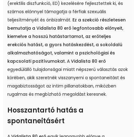
(erektilis diszfunkció, ED) kezelésére fejlesztettek ki, és
számos előnnyel támogatja a férfiak szexuális
teljesítményét és önbizalmát.
Ez a szekció részletesen
bemutatja a Vidalista 80 erő legfontosabb előnyeit,
kiemelve a hosszú hatástartamot, az erőteljes
erekciós hatást, a gyors hatáskezdést, a sokoldalú
alkalmazhatóságot, valamint a pszichológiai és
kapcsolati pozitívumokat.
A
Vidalista 80 erő
egyedülálló tulajdonságai miatt népszerű választás azok
körében, akik szeretnék visszanyerni a spontaneitást és
magabiztosságot az intim pillanatokban, miközben
rugalmas és megbízható megoldást keresnek.
Hosszantartó hatás a
spontaneitásért
A
Vidalista 80 erő
egyik legnagyobb előnye a