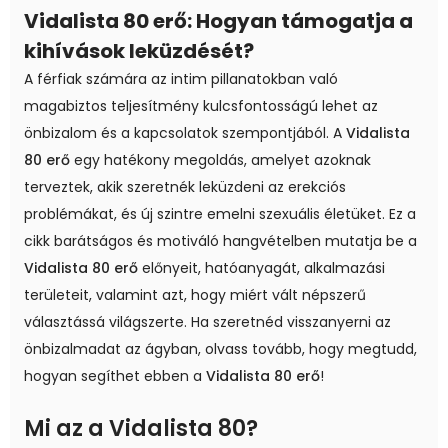
Vidalista 80 erő: Hogyan támogatja a
kihívások leküzdését?
A férfiak számára az intim pillanatokban való
magabiztos teljesítmény kulcsfontosságú lehet az
önbizalom és a kapcsolatok szempontjából. A
Vidalista
80 erő
egy hatékony megoldás, amelyet azoknak
terveztek, akik szeretnék leküzdeni az erekciós
problémákat, és új szintre emelni szexuális életüket. Ez a
cikk barátságos és motiváló hangvételben mutatja be a
Vidalista 80 erő
előnyeit, hatóanyagát, alkalmazási
területeit, valamint azt, hogy miért vált népszerű
választássá világszerte. Ha szeretnéd visszanyerni az
önbizalmadat az ágyban, olvass tovább, hogy megtudd,
hogyan segíthet ebben a
Vidalista 80 erő
!
Mi az a Vidalista 80?