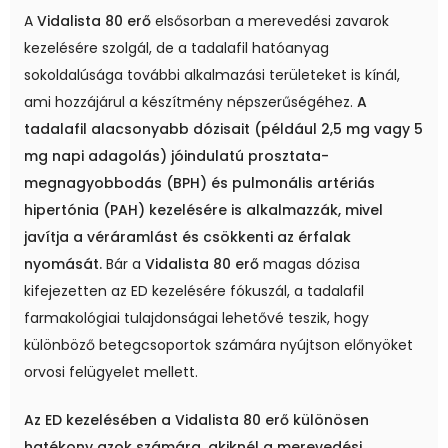
A
Vidalista 80 erő
elsősorban a merevedési zavarok
kezelésére szolgál, de a tadalafil hatóanyag
sokoldalúsága további alkalmazási területeket is kínál,
ami hozzájárul a készítmény népszerűségéhez.
A
tadalafil alacsonyabb dózisait (például 2,5 mg vagy 5
mg napi adagolás) jóindulatú prosztata-
megnagyobbodás (BPH) és pulmonális artériás
hipertónia (PAH) kezelésére is alkalmazzák, mivel
javítja a véráramlást és csökkenti az érfalak
nyomását.
Bár a
Vidalista 80 erő
magas dózisa
kifejezetten az ED kezelésére fókuszál, a tadalafil
farmakológiai tulajdonságai lehetővé teszik, hogy
különböző betegcsoportok számára nyújtson előnyöket
orvosi felügyelet mellett.
Az ED kezelésében a Vidalista 80 erő különösen
hatékony azok számára, akiknél a merevedési