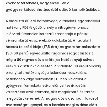
kockázatértékelés, hogy elkerüljék a
gyógyszerkölcsönhatásokból adódó komplikációkat.
A
Vidalista 80 erő
hatóanyaga, a tadalafil, egy rendkívül
hatékony PDE-5 gátló, amely a nitrogén-monoxid
jelátviteli útvonalon keresztül támogatja a pénisz
véráramlását és az erekció kialakulását.
A tadalafil
hosszú felezési ideje (17,5 óra) és gyors hatáskezdete
(30-60 perc) egyedülálló rugalmasságot biztosít,
míg a 80 mg-os dózis erőteljes hatást nyújt súlyos
erektilis diszfunkció esetén.
A
Vidalista 80 erő
klinikailag
bizonyított hatékonysága, különösen vaszkuláris,
pszichogén vagy hormonális ED-ben, valamint a
gyógyszer farmakokinetikai előnyei teszik ideális
választássá azok számára, akik megbízható és tartós
megoldást keresnek.
A magas dózis azonban fokozott
óvatosságot igényel, és a kezelés megkezdése előtt