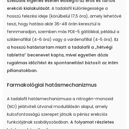
szexuális ingerlés esetén elősegíti az erős és tartós
erekció kialakulását.
A tadalafil különlegessége a
hosszú felezési ideje (körülbelül 17,5 óra), amely lehetővé
teszi, hogy hatása akár 36-48 órán keresztül is
fennmaradjon, szemben más PDE-5 gátlókkal, például a
szildenafillal (4-6 óra) vagy a vardenafillal (4-5 óra).
Ez
a hosszú hatástartam miatt a tadalafil a „hétvégi
tabletta” becenevet kapta, mivel egyetlen dózis
rugalmas időzítést és spontaneitást biztosít az intim
pillanatokban.
Farmakológiai hatásmechanizmus
A tadalafil hatásmechanizmusa a nitrogén-monoxid
(NO) jelátviteli útvonal modulálásán alapul, amely
kulcsfontosságú szerepet játszik a pénisz erekciós
funkciójának szabályozásában.
A folyamat részletes