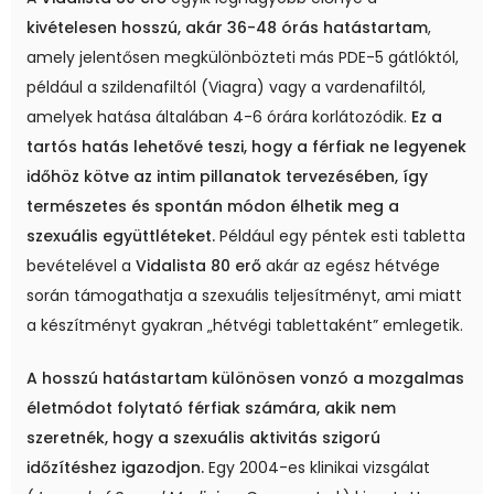
kivételesen hosszú, akár 36-48 órás hatástartam
,
amely jelentősen megkülönbözteti más PDE-5 gátlóktól,
például a szildenafiltól (Viagra) vagy a vardenafiltól,
amelyek hatása általában 4-6 órára korlátozódik.
Ez a
tartós hatás lehetővé teszi, hogy a férfiak ne legyenek
időhöz kötve az intim pillanatok tervezésében, így
természetes és spontán módon élhetik meg a
szexuális együttléteket.
Például egy péntek esti tabletta
bevételével a
Vidalista 80 erő
akár az egész hétvége
során támogathatja a szexuális teljesítményt, ami miatt
a készítményt gyakran „hétvégi tablettaként” emlegetik.
A hosszú hatástartam különösen vonzó a mozgalmas
életmódot folytató férfiak számára, akik nem
szeretnék, hogy a szexuális aktivitás szigorú
időzítéshez igazodjon.
Egy 2004-es klinikai vizsgálat