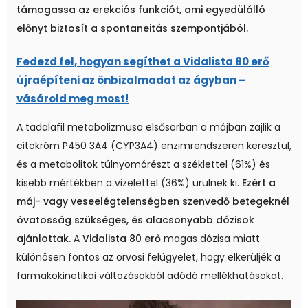
támogassa az erekciós funkciót, ami egyedülálló
előnyt biztosít a spontaneitás szempontjából.
Fedezd fel, hogyan segíthet a Vidalista 80 erő
újraépíteni az önbizalmadat az ágyban –
vásárold meg most!
A tadalafil metabolizmusa elsősorban a májban zajlik a
citokróm P450 3A4 (CYP3A4) enzimrendszeren keresztül,
és a metabolitok túlnyomórészt a széklettel (61%) és
kisebb mértékben a vizelettel (36%) ürülnek ki.
Ezért a
máj- vagy veseelégtelenségben szenvedő betegeknél
óvatosság szükséges, és alacsonyabb dózisok
ajánlottak.
A
Vidalista 80 erő
magas dózisa miatt
különösen fontos az orvosi felügyelet, hogy elkerüljék a
farmakokinetikai változásokból adódó mellékhatásokat.