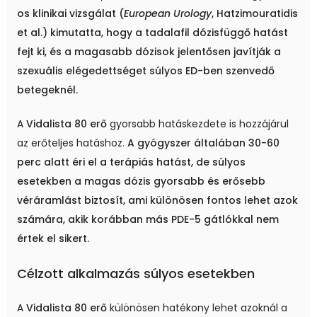
os klinikai vizsgálat (
European Urology
, Hatzimouratidis
et al.) kimutatta, hogy a tadalafil dózisfüggő hatást
fejt ki, és a magasabb dózisok jelentősen javítják a
szexuális elégedettséget súlyos ED-ben szenvedő
betegeknél.
A
Vidalista 80 erő
gyorsabb hatáskezdete is hozzájárul
az erőteljes hatáshoz.
A gyógyszer általában 30-60
perc alatt éri el a terápiás hatást, de súlyos
esetekben a magas dózis gyorsabb és erősebb
véráramlást biztosít, ami különösen fontos lehet azok
számára, akik korábban más PDE-5 gátlókkal nem
értek el sikert.
Célzott alkalmazás súlyos esetekben
A
Vidalista 80 erő
különösen hatékony lehet azoknál a