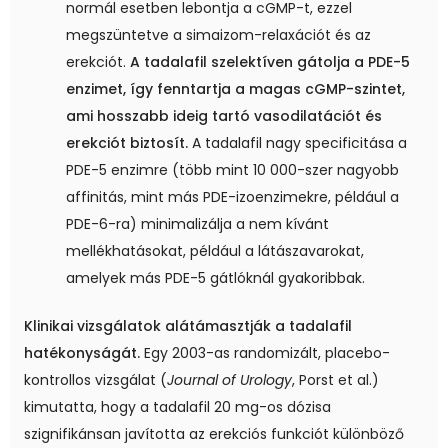
normál esetben lebontja a cGMP-t, ezzel
megszüntetve a simaizom-relaxációt és az
erekciót.
A tadalafil szelektíven gátolja a PDE-5
enzimet, így fenntartja a magas cGMP-szintet,
ami hosszabb ideig tartó vasodilatációt és
erekciót biztosít.
A tadalafil nagy specificitása a
PDE-5 enzimre (több mint 10 000-szer nagyobb
affinitás, mint más PDE-izoenzimekre, például a
PDE-6-ra) minimalizálja a nem kívánt
mellékhatásokat, például a látászavarokat,
amelyek más PDE-5 gátlóknál gyakoribbak.
Klinikai vizsgálatok alátámasztják a tadalafil
hatékonyságát.
Egy 2003-as randomizált, placebo-
kontrollos vizsgálat (
Journal of Urology
, Porst et al.)
kimutatta, hogy a tadalafil 20 mg-os dózisa
szignifikánsan javította az erekciós funkciót különböző