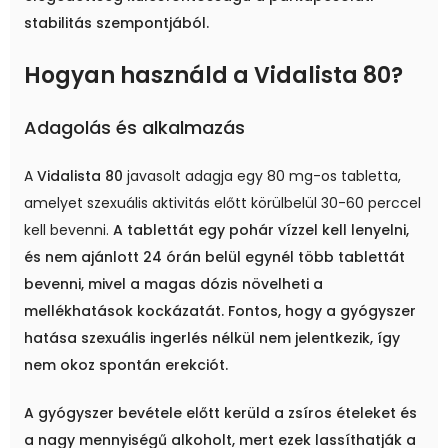
stabilitás szempontjából.
Hogyan használd a Vidalista 80?
Adagolás és alkalmazás
A
Vidalista 80
javasolt adagja egy 80 mg-os tabletta,
amelyet szexuális aktivitás előtt körülbelül 30-60 perccel
kell bevenni.
A tablettát egy pohár vízzel kell lenyelni,
és nem ajánlott 24 órán belül egynél több tablettát
bevenni, mivel a magas dózis növelheti a
mellékhatások kockázatát.
Fontos, hogy a gyógyszer
hatása szexuális ingerlés nélkül nem jelentkezik, így
nem okoz spontán erekciót.
A gyógyszer bevétele előtt kerüld a zsíros ételeket és
a nagy mennyiségű alkoholt, mert ezek lassíthatják a