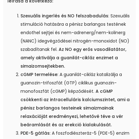
leírása a következő:
Szexuális ingerlés és NO felszabadulás
: Szexuális
stimuláció hatására a pénisz barlangos testének
endothel sejtjei és nem-adrenerg/nem-kolinerg
(NANC) idegvégződései nitrogén-monoxidot (NO)
szabadítanak fel.
Az NO egy erős vasodilatátor,
amely aktiválja a guanilát-cikláz enzimet a
simaizomsejtekben.
cGMP termelése
: A guanilát-cikláz katalizálja a
guanozin-trifoszfát (GTP) ciklikus guanozin-
monofoszfát (cGMP) képződését.
A cGMP
csökkenti az intracelluláris kalciumszintet, ami a
pénisz barlangos testeinek simaizmainak
relaxációját eredményezi, lehetővé téve a vér
beáramlását és az erekció kialakulását.
PDE-5 gátlás
: A foszfodiészteráz-5 (PDE-5) enzim