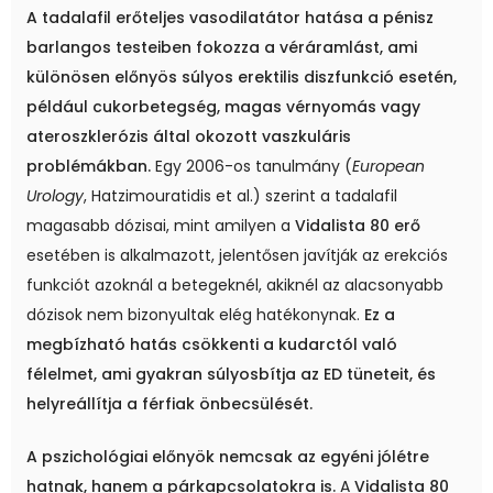
A tadalafil erőteljes vasodilatátor hatása a pénisz
barlangos testeiben fokozza a véráramlást, ami
különösen előnyös súlyos erektilis diszfunkció esetén,
például cukorbetegség, magas vérnyomás vagy
ateroszklerózis által okozott vaszkuláris
problémákban.
Egy 2006-os tanulmány (
European
Urology
, Hatzimouratidis et al.) szerint a tadalafil
magasabb dózisai, mint amilyen a
Vidalista 80 erő
esetében is alkalmazott, jelentősen javítják az erekciós
funkciót azoknál a betegeknél, akiknél az alacsonyabb
dózisok nem bizonyultak elég hatékonynak.
Ez a
megbízható hatás csökkenti a kudarctól való
félelmet, ami gyakran súlyosbítja az ED tüneteit, és
helyreállítja a férfiak önbecsülését.
A pszichológiai előnyök nemcsak az egyéni jólétre
hatnak, hanem a párkapcsolatokra is.
A
Vidalista 80