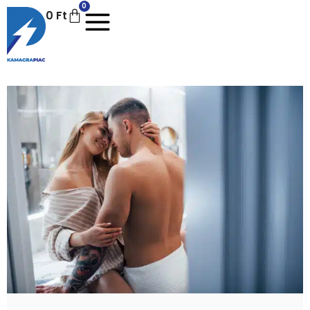
0
0
Ft