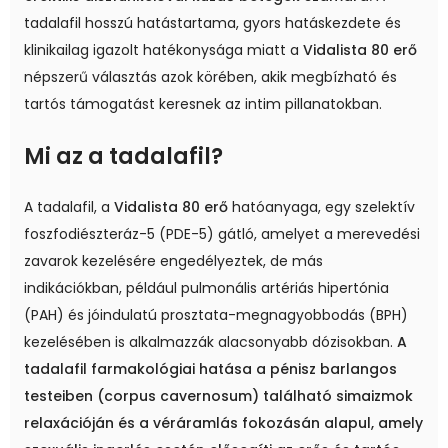
tadalafil hosszú hatástartama, gyors hatáskezdete és
klinikailag igazolt hatékonysága miatt a
Vidalista 80 erő
népszerű választás azok körében, akik megbízható és
tartós támogatást keresnek az intim pillanatokban.
Mi az a tadalafil?
A tadalafil, a
Vidalista 80 erő
hatóanyaga, egy szelektív
foszfodiészteráz-5 (PDE-5) gátló, amelyet a merevedési
zavarok kezelésére engedélyeztek, de más
indikációkban, például pulmonális artériás hipertónia
(PAH) és jóindulatú prosztata-megnagyobbodás (BPH)
kezelésében is alkalmazzák alacsonyabb dózisokban.
A
tadalafil farmakológiai hatása a pénisz barlangos
testeiben (corpus cavernosum) található simaizmok
relaxációján és a véráramlás fokozásán alapul, amely