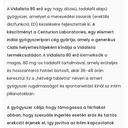
A
Vidalista 80 erő
egy nagy dózisú, tadalafil alapú
gyógyszer, amelyet a merevedési zavarok (erektilis
diszfunkció, ED) kezelésére fejlesztettek ki.
A
készítményt a Centurion Laboratories, egy elismert
indiai gyógyszeripari cég gyártja, amely a generikus
Cialis helyettesítőjeként kínálja a Vidalista
termékcsaládot.
A
Vidalista 80 erő
kiemelkedik a
magas, 80 mg-os tadalafil tartalmával, amely erőteljes
és hosszantartó hatást biztosít, akár 36-48 órán
keresztül. Ez a „hétvégi tabletta” néven is ismert
gyógyszer rugalmasságot és spontaneitást kínál az intim
pillanatokban.
A gyógyszer célja, hogy támogassa a férfiakat
abban, hogy szexuális ingerlés esetén erős és tartós
erekciót érjenek el, így javítva az intim kapcsolatok