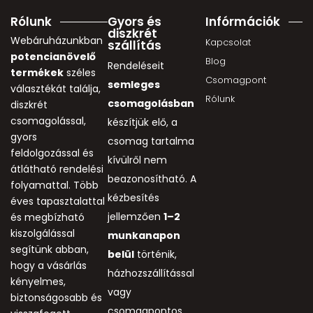
Rólunk
Gyors és
Infórmációk
diszkrét
Webáruházunkban
Kapcsolat
szállítás
potencianövelő
Blog
Rendeléseit
termékek
széles
Csomagpont
semleges
választékát találja,
Rólunk
csomagolásban
diszkrét
csomagolással,
készítjük elő, a
gyors
csomag tartalma
feldolgozással és
kívülről nem
átlátható rendelési
beazonosítható. A
folyamattal. Több
kézbesítés
éves tapasztalattal
jellemzően
1–2
és megbízható
kiszolgálással
munkanapon
segítünk abban,
belül
történik,
hogy a vásárlás
házhozszállítással
kényelmes,
vagy
biztonságosabb és
csomagpontos